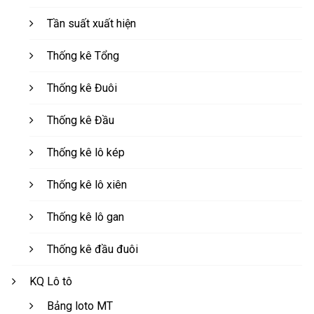
Tần suất xuất hiện
Thống kê Tổng
Thống kê Đuôi
Thống kê Đầu
Thống kê lô kép
Thống kê lô xiên
Thống kê lô gan
Thống kê đầu đuôi
KQ Lô tô
Bảng loto MT