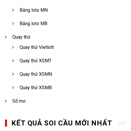
Bảng loto MN
Bảng loto MB
Quay thử
Quay thử Vietlott
Quay thử XSMT
Quay thử XSMN
Quay thử XSMB
Sổ mơ
KẾT QUẢ SOI CẦU MỚI NHẤT