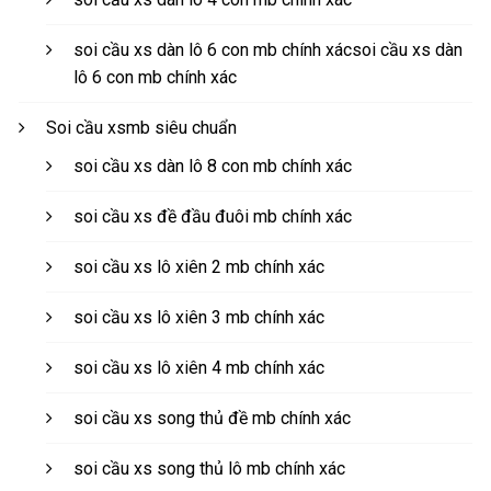
soi cầu xs dàn lô 6 con mb chính xácsoi cầu xs dàn
lô 6 con mb chính xác
Soi cầu xsmb siêu chuẩn
soi cầu xs dàn lô 8 con mb chính xác
soi cầu xs đề đầu đuôi mb chính xác
soi cầu xs lô xiên 2 mb chính xác
soi cầu xs lô xiên 3 mb chính xác
soi cầu xs lô xiên 4 mb chính xác
soi cầu xs song thủ đề mb chính xác
soi cầu xs song thủ lô mb chính xác