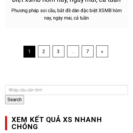
Phương pháp soi cầu, bắt đề dàn đặc biệt XSMB hôm
nay, ngày mai, cả tuần
Điều
1
2
3
…
7
»
hướng
bài
viết
Search
XEM KẾT QUẢ XS NHANH
CHÓNG