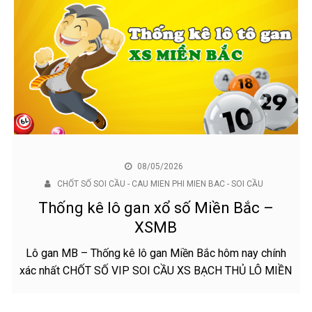
08/05/2026
CHỐT SỐ SOI CẦU - CAU MIEN PHI MIEN BAC - SOI CẦU
Thống kê lô gan xổ số Miền Bắc –
XSMB
Lô gan MB – Thống kê lô gan Miền Bắc hôm nay chính
xác nhất CHỐT SỐ VIP SOI CẦU XS BẠCH THỦ LÔ MIỀN