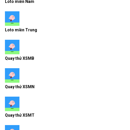
Loto miền Nam
Loto miền Trung
Quay thử XSMB
Quay thử XSMN
Quay thử XSMT