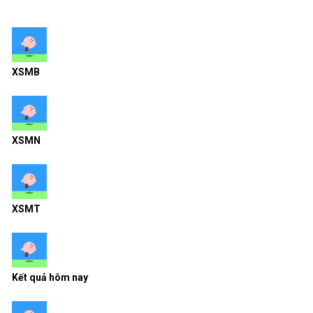
XSMB
XSMN
XSMT
Kết quả hôm nay