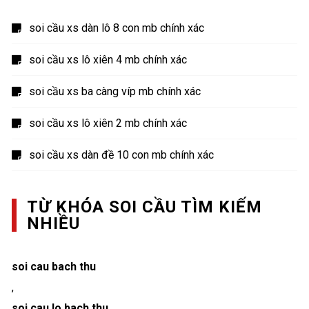
soi cầu xs dàn lô 8 con mb chính xác
soi cầu xs lô xiên 4 mb chính xác
soi cầu xs ba càng víp mb chính xác
soi cầu xs lô xiên 2 mb chính xác
soi cầu xs dàn đề 10 con mb chính xác
TỪ KHÓA SOI CẦU TÌM KIẾM
NHIỀU
soi cau bach thu
,
soi cau lo bach thu