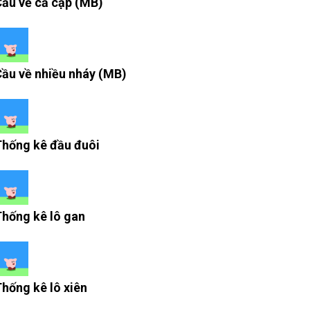
ầu về cả cặp (MB)
ầu về nhiều nháy (MB)
hống kê đầu đuôi
hống kê lô gan
hống kê lô xiên