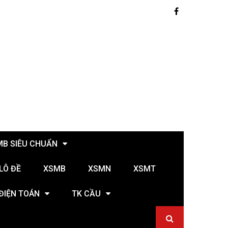
MB SIÊU CHUẨN
LÔ ĐỀ
XSMB
XSMN
XSMT
ĐIỆN TOÁN
TK CẦU