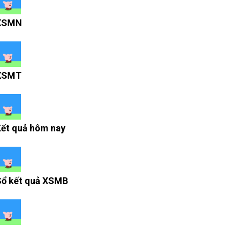
XSMN
XSMT
Kết quả hôm nay
Sổ kết quả XSMB