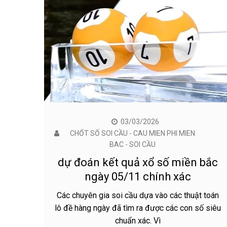
03/03/2026
CHỐT SỐ SOI CẦU - CAU MIEN PHI MIEN
BAC - SOI CẦU
dự đoán kết quả xổ số miền bắc
ngày 05/11 chính xác
Các chuyên gia soi cầu dựa vào các thuật toán
lô đề hàng ngày đã tìm ra được các con số siêu
chuẩn xác. Vì