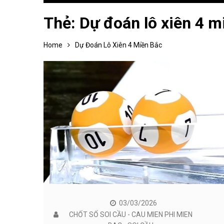
Thẻ:
Dự đoán lô xiên 4 m
Home
Dự Đoán Lô Xiên 4 Miền Bắc
03/03/2026
CHỐT SỐ SOI CẦU - CAU MIEN PHI MIEN