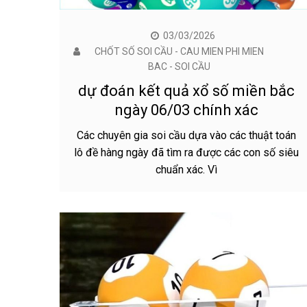
03/03/2026
CHỐT SỐ SOI CẦU - CAU MIEN PHI MIEN
BAC - SOI CẦU
dự đoán kết quả xổ số miền bắc
ngày 06/03 chính xác
Các chuyên gia soi cầu dựa vào các thuật toán
lô đề hàng ngày đã tìm ra được các con số siêu
chuẩn xác. Vì