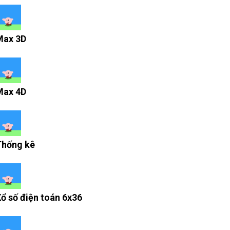
Max 3D
Max 4D
Thống kê
ổ số điện toán 6x36