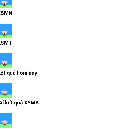
XSMN
XSMT
Kết quả hôm nay
Sổ kết quả XSMB