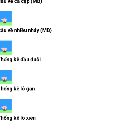
ầu về cả cặp (MB)
ầu về nhiều nháy (MB)
hống kê đầu đuôi
hống kê lô gan
hống kê lô xiên