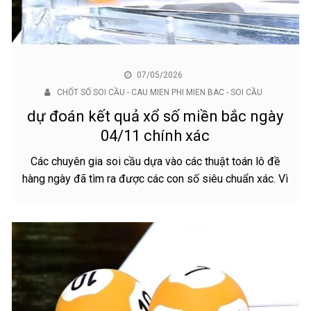
07/05/2026
CHỐT SỐ SOI CẦU - CAU MIEN PHI MIEN BAC - SOI CẦU
dự đoán kết quả xổ số miền bắc ngày
04/11 chính xác
Các chuyên gia soi cầu dựa vào các thuật toán lô đề
hàng ngày đã tìm ra được các con số siêu chuẩn xác. Vì