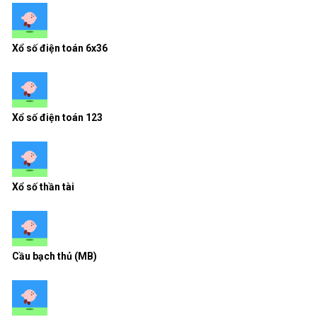
Xổ số điện toán 6x36
Xổ số điện toán 123
Xổ số thần tài
Cầu bạch thủ (MB)