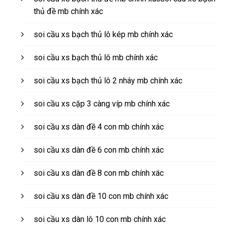
thủ đề mb chính xác
soi cầu xs bạch thủ lô kép mb chính xác
soi cầu xs bạch thủ lô mb chính xác
soi cầu xs bạch thủ lô 2 nháy mb chính xác
soi cầu xs cặp 3 càng víp mb chính xác
soi cầu xs dàn đề 4 con mb chính xác
soi cầu xs dàn đề 6 con mb chính xác
soi cầu xs dàn đề 8 con mb chính xác
soi cầu xs dàn đề 10 con mb chính xác
soi cầu xs dàn lô 10 con mb chính xác