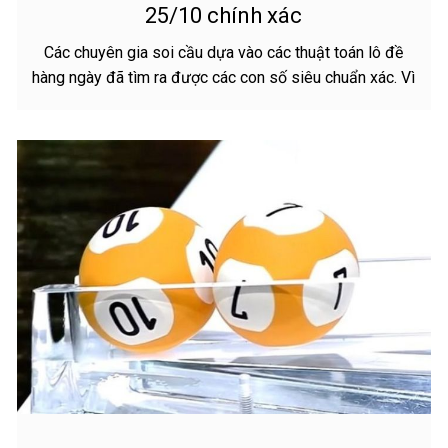
25/10 chính xác
Các chuyên gia soi cầu dựa vào các thuật toán lô đề
hàng ngày đã tìm ra được các con số siêu chuẩn xác. Vì