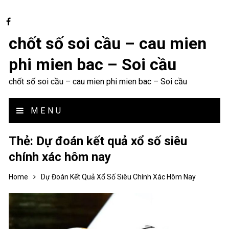
chốt số soi cầu – cau mien
phi mien bac – Soi cầu
chốt số soi cầu – cau mien phi mien bac – Soi cầu
MENU
Thẻ:
Dự đoán kết quả xổ số siêu
chính xác hôm nay
Home
Dự Đoán Kết Quả Xổ Số Siêu Chính Xác Hôm Nay