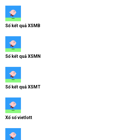
Sổ kết quả XSMB
Sổ kết quả XSMN
Sổ kết quả XSMT
Xổ số vietlott