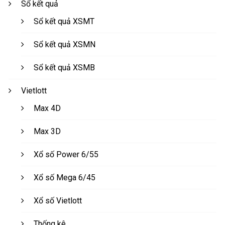
Sổ kết quả
Sổ kết quả XSMT
Sổ kết quả XSMN
Sổ kết quả XSMB
Vietlott
Max 4D
Max 3D
Xổ số Power 6/55
Xổ số Mega 6/45
Xổ số Vietlott
Thống kê