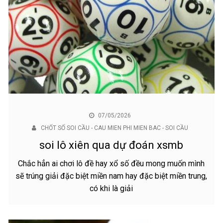
07/05/2026
CHỐT SỐ SOI CẦU - CAU MIEN PHI MIEN BAC - SOI CẦU
soi lô xiên qua dự đoán xsmb
Chắc hẳn ai chơi lô đề hay xổ số đều mong muốn mình
sẽ trúng giải đặc biệt miền nam hay đặc biệt miền trung,
có khi là giải