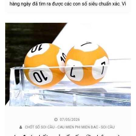
hàng ngày đã tìm ra được các con số siêu chuẩn xác. Vì
07/05/2026
CHỐT SỐ SOI CẦU - CAU MIEN PHI MIEN BAC - SOI CẦU