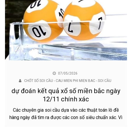
07/05/2026
CHỐT SỐ SOI CẦU - CAU MIEN PHI MIEN BAC - SOI CẦU
dự đoán kết quả xổ số miền bắc ngày
12/11 chính xác
Các chuyên gia soi cầu dựa vào các thuật toán lô đề
hàng ngày đã tìm ra được các con số siêu chuẩn xác. Vì