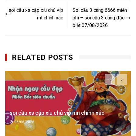
Điều
soi cầu xs cặp xíu chủ víp
Soi cầu 3 càng 6666 miễn
hướng
mt chính xác
phí – soi cầu 3 càng đặc
bài
biệt 07/08/2026
viết
RELATED POSTS
‹
›
p mn chính xác