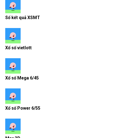
Sổ kết quả XSMT
Xổ số vietlott
Xổ số Mega 6/45
Xổ số Power 6/55