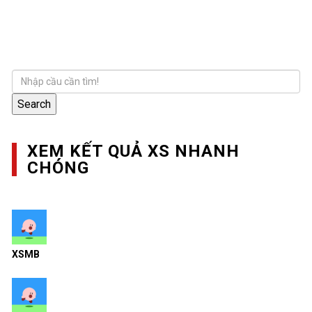
Search
XEM KẾT QUẢ XS NHANH
CHÓNG
XSMB