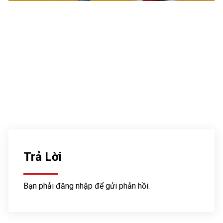
soi cầu xs song thủ lô víp
06/08/2026
Trả Lời
Bạn phải
đăng nhập
để gửi phản hồi.