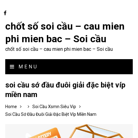
chốt số soi cầu – cau mien
phi mien bac – Soi cầu
chốt số soi cầu – cau mien phi mien bac – Soi cầu
MENU
soi cầu sớ đầu đuôi giải đặc biệt víp
miền nam
Home
Soi Cầu Xsmn Siêu Vip
Soi Cầu Sớ Đầu Đuôi Giải Đặc Biệt Víp Miền Nam