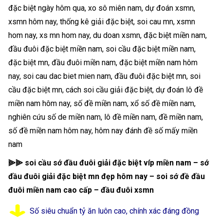
đặc biệt ngày hôm qua, xo sô miên nam, dự đoán xsmn,
xsmn hôm nay, thống kê giải đặc biệt, soi cau mn, xsmn
hom nay, xs mn hom nay, du doan xsmn, đặc biệt miền nam,
đầu đuôi đặc biệt miền nam, soi cầu đặc biệt miền nam,
đặc biệt mn, đầu đuôi miền nam, đặc biệt miền nam hôm
nay, soi cau dac biet mien nam, đầu đuôi đặc biệt mn, soi
cầu đặc biệt mn, cách soi cầu giải đặc biệt, dự đoán lô đề
miền nam hôm nay, số đề miền nam, xổ số đề miền nam,
nghiên cứu số de miền nam, lô đề miền nam, đề miền nam,
số đề miền nam hôm nay, hôm nay đánh đề số mấy miền
nam
⫸⫸ soi cầu sớ đầu đuôi
giải đặc biệt víp miền nam
– sớ
đầu
đuôi giải đặc biệt mn
đẹp hôm nay – soi sớ
đề đầu
đuôi miền nam
cao cấp – đầu đuôi xsmn
Số siêu chuẩn tỷ ăn luôn cao, chính xác đáng đồng