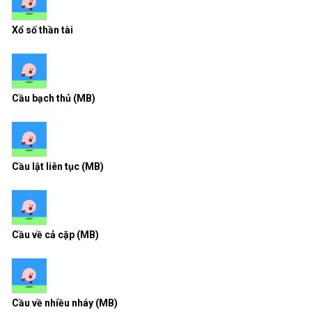
Xổ số thần tài
Cầu bạch thủ (MB)
Cầu lật liên tục (MB)
Cầu về cả cặp (MB)
Cầu về nhiều nháy (MB)