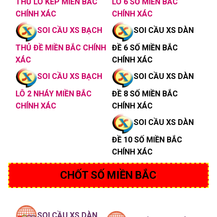
THỦ LÔ KÉP MIỀN BẮC
LÔ 6 SỐ MIỀN BẮC
CHÍNH XÁC
CHÍNH XÁC
SOI CẦU XS BẠCH
SOI CẦU XS DÀN
THỦ ĐỀ MIỀN BẮC CHÍNH
ĐỀ 6 SỐ MIỀN BẮC
XÁC
CHÍNH XÁC
SOI CẦU XS BẠCH
SOI CẦU XS DÀN
LÔ 2 NHÁY MIỀN BẮC
ĐỀ 8 SỐ MIỀN BẮC
CHÍNH XÁC
CHÍNH XÁC
SOI CẦU XS DÀN
ĐỀ 10 SỐ MIỀN BẮC
CHÍNH XÁC
CHỐT SỐ MIỀN BẮC
SOI CẦU XS DÀN