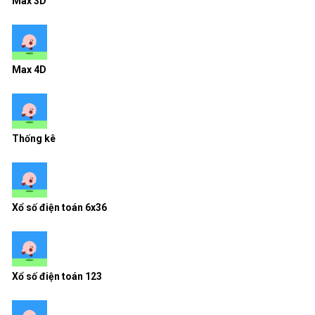
Max 3D
Max 4D
Thống kê
Xổ số điện toán 6x36
Xổ số điện toán 123