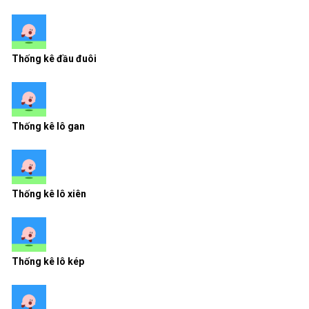
Thống kê đầu đuôi
Thống kê lô gan
Thống kê lô xiên
Thống kê lô kép