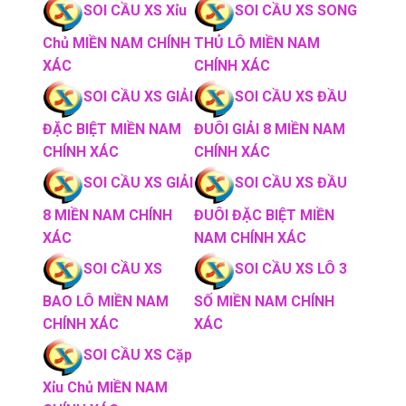
SOI CẦU XS Xỉu
SOI CẦU XS SONG
Chủ MIỀN NAM CHÍNH
THỦ LÔ MIỀN NAM
XÁC
CHÍNH XÁC
SOI CẦU XS GIẢI
SOI CẦU XS ĐẦU
ĐẶC BIỆT MIỀN NAM
ĐUÔI GIẢI 8 MIỀN NAM
CHÍNH XÁC
CHÍNH XÁC
SOI CẦU XS GIẢI
SOI CẦU XS ĐẦU
8 MIỀN NAM CHÍNH
ĐUÔI ĐẶC BIỆT MIỀN
XÁC
NAM CHÍNH XÁC
SOI CẦU XS
SOI CẦU XS LÔ 3
BAO LÔ MIỀN NAM
SỐ MIỀN NAM CHÍNH
CHÍNH XÁC
XÁC
SOI CẦU XS Cặp
Xỉu Chủ MIỀN NAM