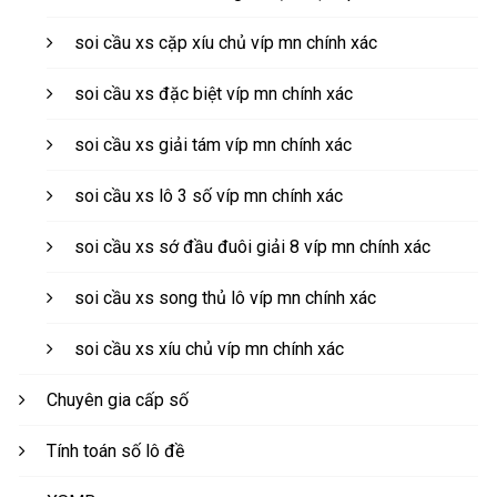
soi cầu xs cặp xíu chủ víp mn chính xác
soi cầu xs đặc biệt víp mn chính xác
soi cầu xs giải tám víp mn chính xác
soi cầu xs lô 3 số víp mn chính xác
soi cầu xs sớ đầu đuôi giải 8 víp mn chính xác
soi cầu xs song thủ lô víp mn chính xác
soi cầu xs xíu chủ víp mn chính xác
Chuyên gia cấp số
Tính toán số lô đề