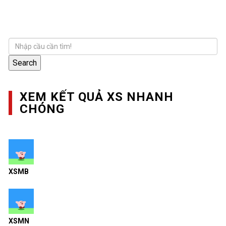
Search
XEM KẾT QUẢ XS NHANH
CHÓNG
XSMB
XSMN