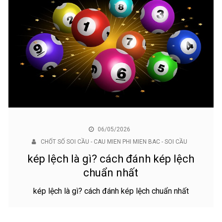
06/05/2026
CHỐT SỐ SOI CẦU - CAU MIEN PHI MIEN BAC - SOI CẦU
kép lệch là gì? cách đánh kép lệch
chuẩn nhất
kép lệch là gì? cách đánh kép lệch chuẩn nhất