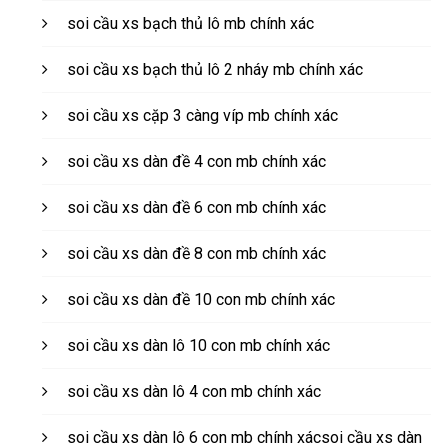
soi cầu xs bạch thủ lô mb chính xác
soi cầu xs bạch thủ lô 2 nháy mb chính xác
soi cầu xs cặp 3 càng víp mb chính xác
soi cầu xs dàn đề 4 con mb chính xác
soi cầu xs dàn đề 6 con mb chính xác
soi cầu xs dàn đề 8 con mb chính xác
soi cầu xs dàn đề 10 con mb chính xác
soi cầu xs dàn lô 10 con mb chính xác
soi cầu xs dàn lô 4 con mb chính xác
soi cầu xs dàn lô 6 con mb chính xácsoi cầu xs dàn