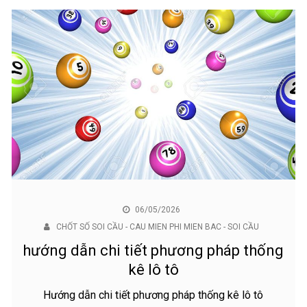
06/05/2026
CHỐT SỐ SOI CẦU - CAU MIEN PHI MIEN BAC - SOI CẦU
hướng dẫn chi tiết phương pháp thống
kê lô tô
Hướng dẫn chi tiết phương pháp thống kê lô tô