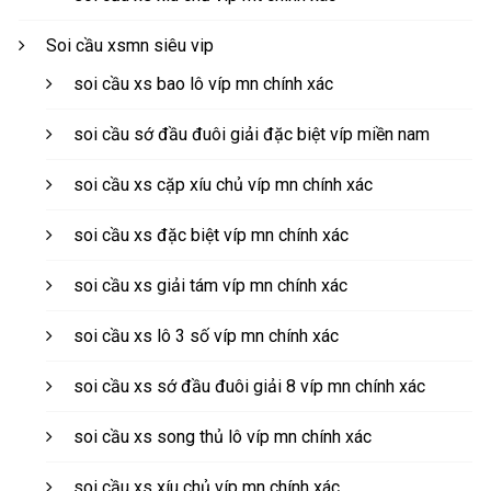
Soi cầu xsmn siêu vip
soi cầu xs bao lô víp mn chính xác
soi cầu sớ đầu đuôi giải đặc biệt víp miền nam
soi cầu xs cặp xíu chủ víp mn chính xác
soi cầu xs đặc biệt víp mn chính xác
soi cầu xs giải tám víp mn chính xác
soi cầu xs lô 3 số víp mn chính xác
soi cầu xs sớ đầu đuôi giải 8 víp mn chính xác
soi cầu xs song thủ lô víp mn chính xác
soi cầu xs xíu chủ víp mn chính xác