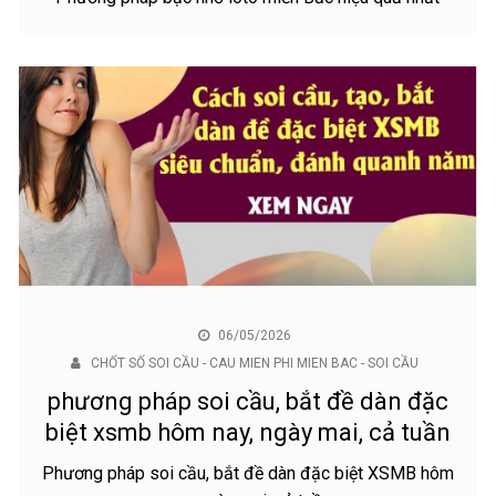
06/05/2026
CHỐT SỐ SOI CẦU - CAU MIEN PHI MIEN BAC - SOI CẦU
phương pháp soi cầu, bắt đề dàn đặc
biệt xsmb hôm nay, ngày mai, cả tuần
Phương pháp soi cầu, bắt đề dàn đặc biệt XSMB hôm