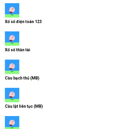
Xổ số điện toán 123
Xổ số thần tài
Cầu bạch thủ (MB)
Cầu lật liên tục (MB)