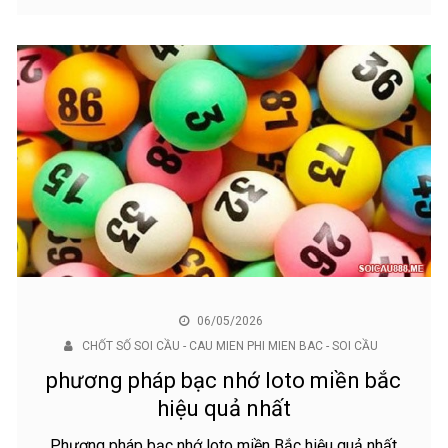
06/05/2026
CHỐT SỐ SOI CẦU - CAU MIEN PHI MIEN BAC - SOI CẦU
phương pháp bạc nhớ loto miền bắc
hiệu quả nhất
Phương pháp bạc nhớ loto miền Bắc hiệu quả nhất