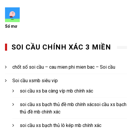
Sổ mơ
SOI CẦU CHÍNH XÁC 3 MIỀN
chốt số soi cầu – cau mien phi mien bac – Soi cầu
Soi cầu xsmb siêu vip
soi cầu xs ba càng víp mb chính xác
soi cầu xs bạch thủ đề mb chính xácsoi cầu xs bạch
thủ đề mb chính xác
soi cầu xs bạch thủ lô kép mb chính xác