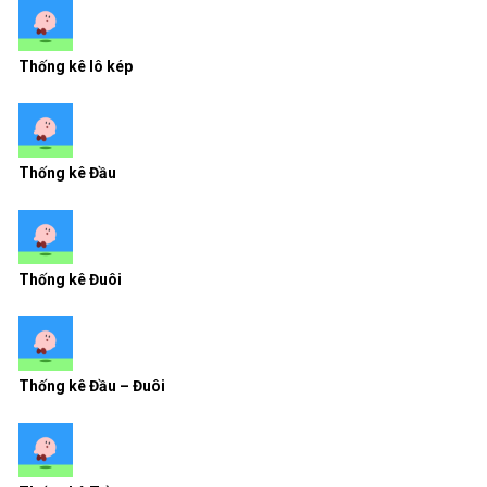
Thống kê lô kép
Thống kê Đầu
Thống kê Đuôi
Thống kê Đầu – Đuôi