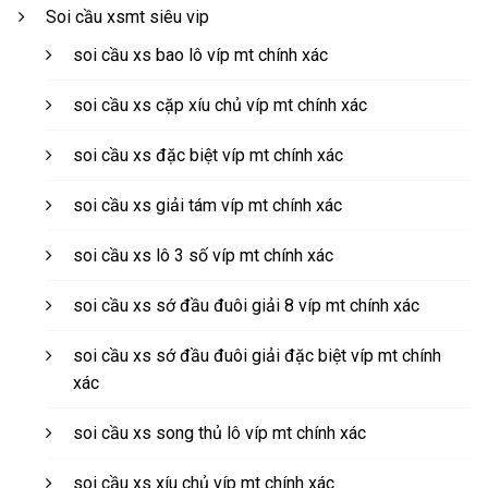
Soi cầu xsmt siêu vip
soi cầu xs bao lô víp mt chính xác
soi cầu xs cặp xíu chủ víp mt chính xác
soi cầu xs đặc biệt víp mt chính xác
soi cầu xs giải tám víp mt chính xác
soi cầu xs lô 3 số víp mt chính xác
soi cầu xs sớ đầu đuôi giải 8 víp mt chính xác
soi cầu xs sớ đầu đuôi giải đặc biệt víp mt chính
xác
soi cầu xs song thủ lô víp mt chính xác
soi cầu xs xíu chủ víp mt chính xác