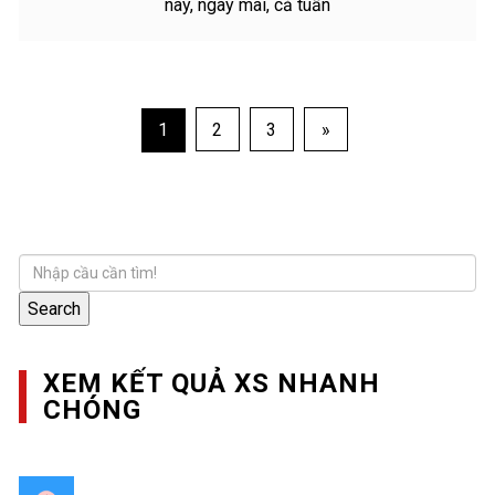
nay, ngày mai, cả tuần
Điều
1
2
3
»
hướng
bài
viết
Search
XEM KẾT QUẢ XS NHANH
CHÓNG