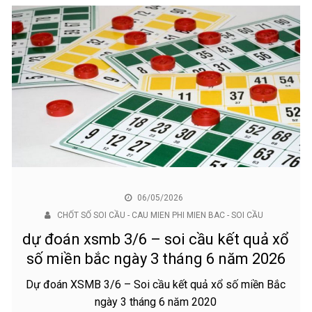
06/05/2026
CHỐT SỐ SOI CẦU - CAU MIEN PHI MIEN BAC - SOI CẦU
dự đoán xsmb 3/6 – soi cầu kết quả xổ
số miền bắc ngày 3 tháng 6 năm 2026
Dự đoán XSMB 3/6 – Soi cầu kết quả xổ số miền Bắc
ngày 3 tháng 6 năm 2020