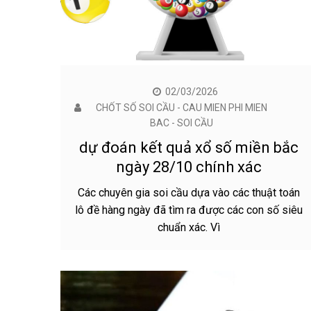
02/03/2026
CHỐT SỐ SOI CẦU - CAU MIEN PHI MIEN
BAC - SOI CẦU
dự đoán kết quả xổ số miền bắc
ngày 28/10 chính xác
Các chuyên gia soi cầu dựa vào các thuật toán
lô đề hàng ngày đã tìm ra được các con số siêu
chuẩn xác. Vì