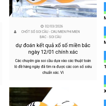
02/03/2026
CHỐT SỐ SOI CẦU - CAU MIEN PHI MIEN
BAC - SOI CẦU
dự đoán kết quả xổ số miền bắc
ngày 12/01 chính xác
Các chuyên gia soi cầu dựa vào các thuật toán
lô đề hàng ngày đã tìm ra được các con số siêu
chuẩn xác. Vì
X