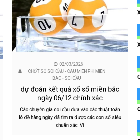
X
X
02/03/2026
CHỐT SỐ SOI CẦU - CAU MIEN PHI MIEN
C
BAC - SOI CẦU
dự đoán kết quả xổ số miền bắc
ngày 06/12 chính xác
C
Các chuyên gia soi cầu dựa vào các thuật toán
lô đề hàng ngày đã tìm ra được các con số siêu
chuẩn xác. Vì