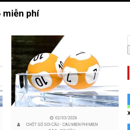
 miễn phí
02/03/2026
CHỐT SỐ SOI CẦU - CAU MIEN PHI MIEN