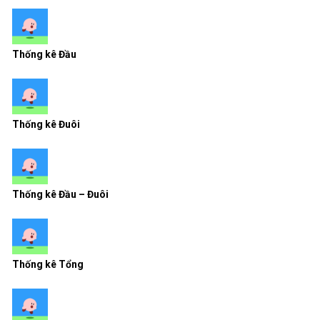
Thống kê Đầu
Thống kê Đuôi
Thống kê Đầu – Đuôi
Thống kê Tổng