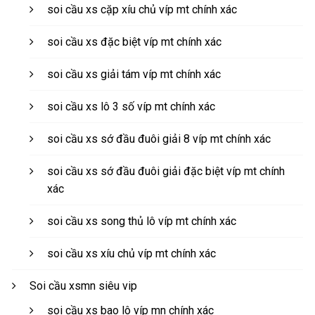
soi cầu xs cặp xíu chủ víp mt chính xác
soi cầu xs đặc biệt víp mt chính xác
soi cầu xs giải tám víp mt chính xác
soi cầu xs lô 3 số víp mt chính xác
soi cầu xs sớ đầu đuôi giải 8 víp mt chính xác
soi cầu xs sớ đầu đuôi giải đặc biệt víp mt chính
xác
soi cầu xs song thủ lô víp mt chính xác
soi cầu xs xíu chủ víp mt chính xác
Soi cầu xsmn siêu vip
soi cầu xs bao lô víp mn chính xác