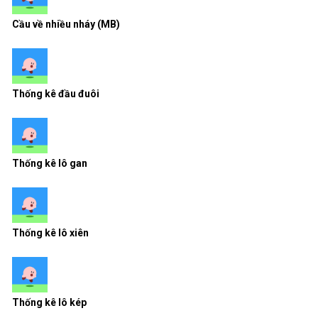
Cầu về nhiều nháy (MB)
Thống kê đầu đuôi
Thống kê lô gan
Thống kê lô xiên
Thống kê lô kép