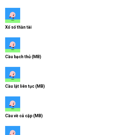
Xổ số thần tài
Cầu bạch thủ (MB)
Cầu lật liên tục (MB)
Cầu về cả cặp (MB)