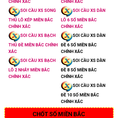
CHÍNH XÁC
CHÍNH XÁC
SOI CẦU XS SONG
SOI CẦU XS DÀN
THỦ LÔ KÉP MIỀN BẮC
LÔ 6 SỐ MIỀN BẮC
CHÍNH XÁC
CHÍNH XÁC
SOI CẦU XS BẠCH
SOI CẦU XS DÀN
THỦ ĐỀ MIỀN BẮC CHÍNH
ĐỀ 6 SỐ MIỀN BẮC
XÁC
CHÍNH XÁC
SOI CẦU XS BẠCH
SOI CẦU XS DÀN
LÔ 2 NHÁY MIỀN BẮC
ĐỀ 8 SỐ MIỀN BẮC
CHÍNH XÁC
CHÍNH XÁC
SOI CẦU XS DÀN
ĐỀ 10 SỐ MIỀN BẮC
CHÍNH XÁC
CHỐT SỐ MIỀN BẮC