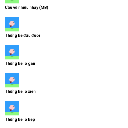
Cầu về nhiều nháy (MB)
Thống kê đầu đuôi
Thống kê lô gan
Thống kê lô xiên
Thống kê lô kép