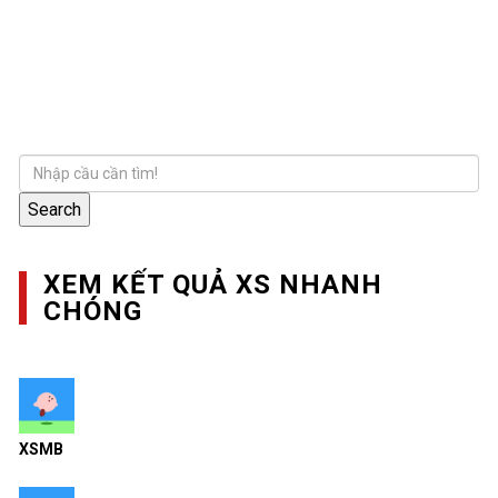
Search
XEM KẾT QUẢ XS NHANH
CHÓNG
XSMB