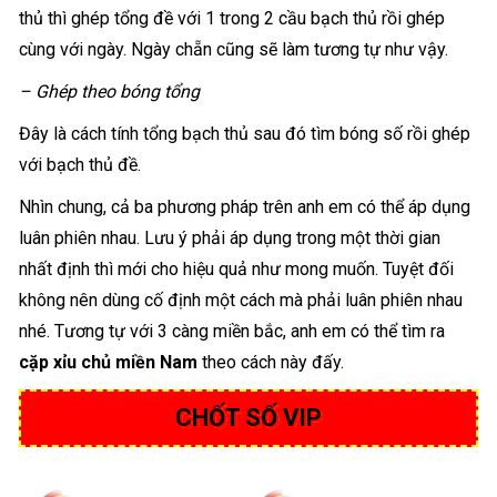
thủ thì ghép tổng đề với 1 trong 2 cầu bạch thủ rồi ghép
cùng với ngày. Ngày chẵn cũng sẽ làm tương tự như vậy.
– Ghép theo bóng tổng
Đây là cách tính tổng bạch thủ sau đó tìm bóng số rồi ghép
với bạch thủ đề.
Nhìn chung, cả ba phương pháp trên anh em có thể áp dụng
luân phiên nhau. Lưu ý phải áp dụng trong một thời gian
nhất định thì mới cho hiệu quả như mong muốn. Tuyệt đối
không nên dùng cố định một cách mà phải luân phiên nhau
nhé. Tương tự với 3 càng miền bắc, anh em có thể tìm ra
cặp
xỉu chủ miền Nam
theo cách này đấy.
CHỐT SỐ VIP