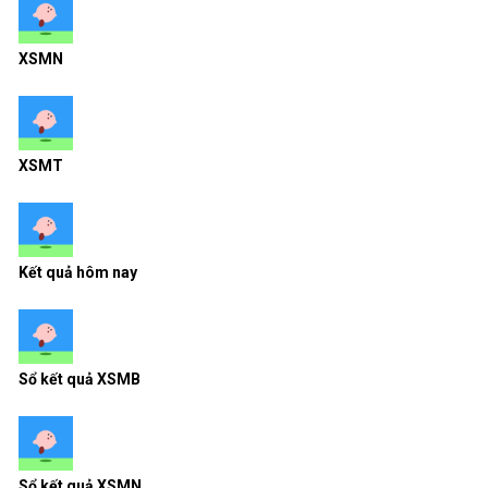
XSMN
XSMT
Kết quả hôm nay
Sổ kết quả XSMB
Sổ kết quả XSMN