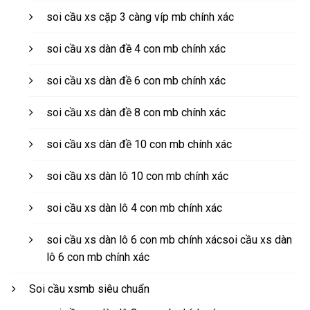
soi cầu xs cặp 3 càng víp mb chính xác
soi cầu xs dàn đề 4 con mb chính xác
soi cầu xs dàn đề 6 con mb chính xác
soi cầu xs dàn đề 8 con mb chính xác
soi cầu xs dàn đề 10 con mb chính xác
soi cầu xs dàn lô 10 con mb chính xác
soi cầu xs dàn lô 4 con mb chính xác
soi cầu xs dàn lô 6 con mb chính xácsoi cầu xs dàn
lô 6 con mb chính xác
Soi cầu xsmb siêu chuẩn