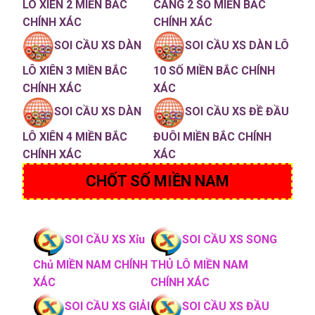
LÔ XIÊN 2 MIỀN BẮC
CÀNG 2 SỐ MIỀN BẮC
CHÍNH XÁC
CHÍNH XÁC
SOI CẦU XS DÀN
SOI CẦU XS DÀN LÔ
LÔ XIÊN 3 MIỀN BẮC
10 SỐ MIỀN BẮC CHÍNH
CHÍNH XÁC
XÁC
SOI CẦU XS DÀN
SOI CẦU XS ĐỀ ĐẦU
LÔ XIÊN 4 MIỀN BẮC
ĐUÔI MIỀN BẮC CHÍNH
CHÍNH XÁC
XÁC
CHỐT SỐ MIỀN NAM
SOI CẦU XS Xỉu
SOI CẦU XS SONG
Chủ MIỀN NAM CHÍNH
THỦ LÔ MIỀN NAM
XÁC
CHÍNH XÁC
SOI CẦU XS GIẢI
SOI CẦU XS ĐẦU