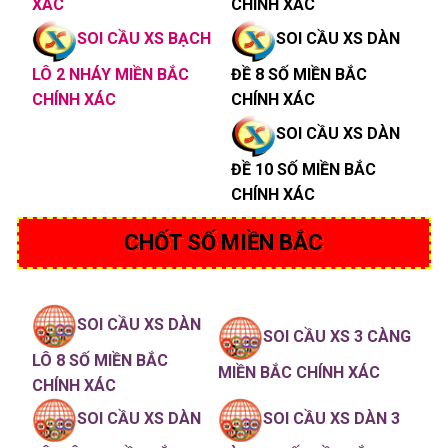
XÁC
CHÍNH XÁC
SOI CẦU XS BẠCH
SOI CẦU XS DÀN
LÔ 2 NHÁY MIỀN BẮC
ĐỀ 8 SỐ MIỀN BẮC
CHÍNH XÁC
CHÍNH XÁC
SOI CẦU XS DÀN
ĐỀ 10 SỐ MIỀN BẮC
CHÍNH XÁC
CHỐT SỐ MIỀN BẮC
SOI CẦU XS DÀN
SOI CẦU XS 3 CÀNG
LÔ 8 SỐ MIỀN BẮC
MIỀN BẮC CHÍNH XÁC
CHÍNH XÁC
SOI CẦU XS DÀN
SOI CẦU XS DÀN 3