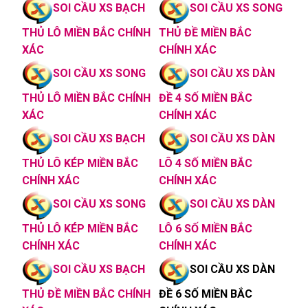
SOI CẦU XS BẠCH
SOI CẦU XS SONG
THỦ LÔ MIỀN BẮC CHÍNH
THỦ ĐỀ MIỀN BẮC
XÁC
CHÍNH XÁC
SOI CẦU XS SONG
SOI CẦU XS DÀN
THỦ LÔ MIỀN BẮC CHÍNH
ĐỀ 4 SỐ MIỀN BẮC
XÁC
CHÍNH XÁC
SOI CẦU XS BẠCH
SOI CẦU XS DÀN
THỦ LÔ KÉP MIỀN BẮC
LÔ 4 SỐ MIỀN BẮC
CHÍNH XÁC
CHÍNH XÁC
SOI CẦU XS SONG
SOI CẦU XS DÀN
THỦ LÔ KÉP MIỀN BẮC
LÔ 6 SỐ MIỀN BẮC
CHÍNH XÁC
CHÍNH XÁC
SOI CẦU XS BẠCH
SOI CẦU XS DÀN
THỦ ĐỀ MIỀN BẮC CHÍNH
ĐỀ 6 SỐ MIỀN BẮC