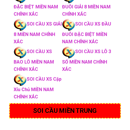
ĐẶC BIỆT MIỀN NAM
ĐUÔI GIẢI 8 MIỀN NAM
CHÍNH XÁC
CHÍNH XÁC
SOI CẦU XS GIẢI
SOI CẦU XS ĐẦU
8 MIỀN NAM CHÍNH
ĐUÔI ĐẶC BIỆT MIỀN
XÁC
NAM CHÍNH XÁC
SOI CẦU XS
SOI CẦU XS LÔ 3
BAO LÔ MIỀN NAM
SỐ MIỀN NAM CHÍNH
CHÍNH XÁC
XÁC
SOI CẦU XS Cặp
Xỉu Chủ MIỀN NAM
CHÍNH XÁC
SOI CẦU MIỀN TRUNG