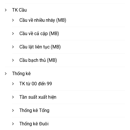
TK Cầu
Cầu về nhiều nháy (MB)
Cầu về cả cặp (MB)
Cầu lật liên tục (MB)
Cầu bạch thủ (MB)
Thống kê
TK từ 00 đến 99
Tần suất xuất hiện
Thống kê Tổng
Thống kê Đuôi