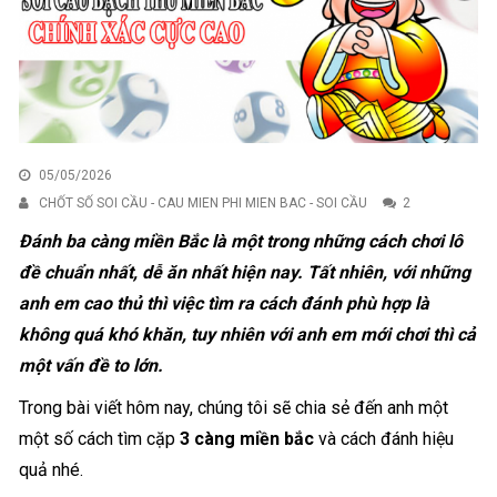
05/05/2026
CHỐT SỐ SOI CẦU - CAU MIEN PHI MIEN BAC - SOI CẦU
2
Đánh ba càng miền Bắc là một trong những cách chơi lô
đề chuẩn nhất, dễ ăn nhất hiện nay. Tất nhiên, với những
anh em cao thủ thì việc tìm ra cách đánh phù hợp là
không quá khó khăn, tuy nhiên với anh em mới chơi thì cả
một vấn đề to lớn.
Trong bài viết hôm nay, chúng tôi sẽ chia sẻ đến anh một
một số cách tìm cặp
3 càng miền bắc
và cách đánh hiệu
quả nhé.