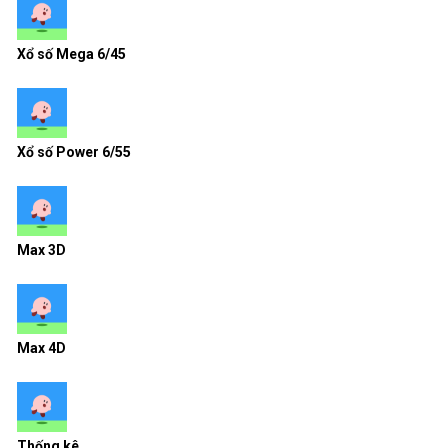
Xổ số Mega 6/45
Xổ số Power 6/55
Max 3D
Max 4D
Thống kê