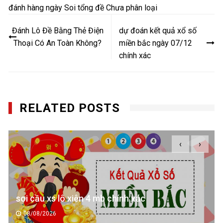
đánh hàng ngày
Soi tổng đề
Chưa phân loại
Điều
Đánh Lô Đề Bằng Thẻ Điện
dự đoán kết quả xổ số
hướng
Thoại Có An Toàn Không?
miền bắc ngày 07/12
bài
chính xác
viết
RELATED POSTS
‹
›
soi cầu xs lô xiên 4 mb chính xác
08/08/2026