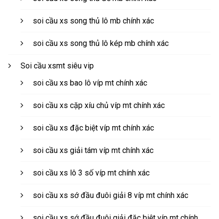
soi cầu xs song thủ lô mb chính xác
soi cầu xs song thủ lô kép mb chính xác
Soi cầu xsmt siêu vip
soi cầu xs bao lô víp mt chính xác
soi cầu xs cặp xíu chủ víp mt chính xác
soi cầu xs đặc biệt víp mt chính xác
soi cầu xs giải tám víp mt chính xác
soi cầu xs lô 3 số víp mt chính xác
soi cầu xs sớ đầu đuôi giải 8 víp mt chính xác
soi cầu xs sớ đầu đuôi giải đặc biệt víp mt chính