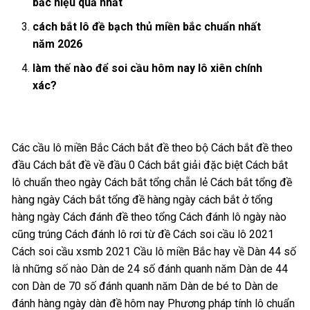
bắc hiệu quả nhất
cách bắt lô đề bạch thủ miền bắc chuẩn nhất
năm 2026
làm thế nào để soi cầu hôm nay lô xiên chính
xác?
Các cầu lô miền Bắc
Cách bắt đề theo bộ
Cách bắt đề theo
đầu
Cách bắt đề về đầu 0
Cách bắt giải đặc biệt
Cách bắt
lô chuẩn theo ngày
Cách bắt tổng chẵn lẻ
Cách bắt tổng đề
hàng ngày
Cách bắt tổng đề hàng ngày cách bắt ở tổng
hàng ngày
Cách đánh đề theo tổng
Cách đánh lô ngày nào
cũng trúng
Cách đánh lô rơi từ đề
Cách soi cầu lô 2021
Cách soi cầu xsmb 2021
Cầu lô miền Bắc hay về
Dàn 44 số
là những số nào
Dàn de 24 số đánh quanh năm
Dàn de 44
con
Dàn de 70 số đánh quanh năm
Dàn de bé to
Dàn de
đánh hàng ngày
dàn đề hôm nay
Phương pháp tính lô chuẩn