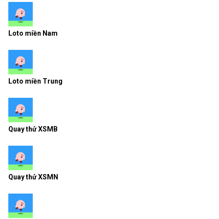
Loto miền Nam
Loto miền Trung
Quay thử XSMB
Quay thử XSMN