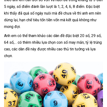
5 ngày, số điểm đánh lần lượt là 1, 2, 4, 6, 8 điểm. Đặc biệt
khi thấy đã quá số ngày nuôi mà đề chưa về thì anh em nên
dừng lại, hạn chế tiêu tốn tiền vốn mà kết quả không như
mong đợi.
Anh em có thể tham khảo các dàn đề đặc biệt 20 số, 29 số,
64 số,… có thêm nhiều lựa chọn con số may mắn, tỷ lệ trúng
cao, các dàn đề này được nhiều cao thủ tin tưởng và lựa
chọn.