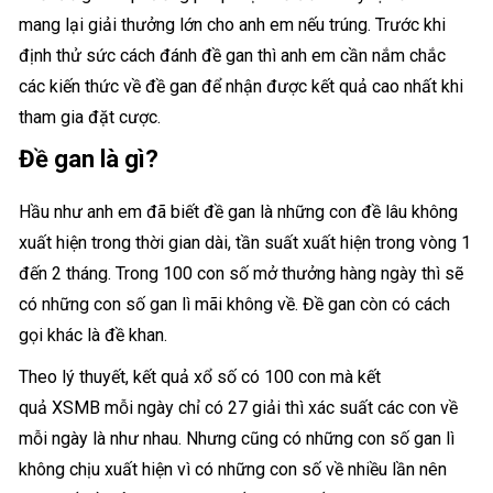
mang lại giải thưởng lớn cho anh em nếu trúng. Trước khi
định thử sức cách đánh đề gan thì anh em cần nắm chắc
các kiến thức về đề gan để nhận được kết quả cao nhất khi
tham gia đặt cược.
Đề gan là gì?
Hầu như anh em đã biết đề gan là những con đề lâu không
xuất hiện trong thời gian dài, tần suất xuất hiện trong vòng 1
đến 2 tháng. Trong 100 con số mở thưởng hàng ngày thì sẽ
có những con số gan lì mãi không về. Đề gan còn có cách
gọi khác là đề khan.
Theo lý thuyết, kết quả xổ số có 100 con mà kết
quả XSMB mỗi ngày chỉ có 27 giải thì xác suất các con về
mỗi ngày là như nhau. Nhưng cũng có những con số gan lì
không chịu xuất hiện vì có những con số về nhiều lần nên