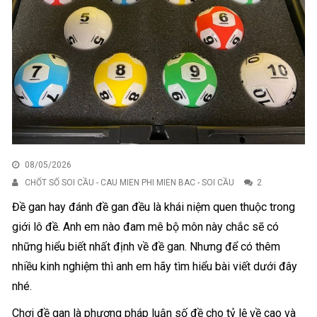
08/05/2026
CHỐT SỐ SOI CẦU - CAU MIEN PHI MIEN BAC - SOI CẦU
2
Đề gan hay đánh đề gan đều là khái niệm quen thuộc trong
giới lô đề. Anh em nào đam mê bộ môn này chắc sẽ có
những hiểu biết nhất định về đề gan. Nhưng để có thêm
nhiều kinh nghiệm thì anh em hãy tìm hiểu bài viết dưới đây
nhé.
Chơi đề gan là phương pháp luận số đề cho tỷ lệ về cao và