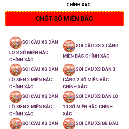
CHÍNH XÁC
CHỐT SỐ MIỀN BẮC
SOI CẦU XS DÀN
SOI CẦU XS 3 CÀNG
LÔ 8 SỐ MIỀN BẮC
MIỀN BẮC CHÍNH XÁC
CHÍNH XÁC
SOI CẦU XS DÀN
SOI CẦU XS DÀN 3
LÔ XIÊN 2 MIỀN BẮC
CÀNG 2 SỐ MIỀN BẮC
CHÍNH XÁC
CHÍNH XÁC
SOI CẦU XS DÀN
SOI CẦU XS DÀN LÔ
LÔ XIÊN 3 MIỀN BẮC
10 SỐ MIỀN BẮC CHÍNH
CHÍNH XÁC
XÁC
SOI CẦU XS DÀN
SOI CẦU XS ĐỀ ĐẦU