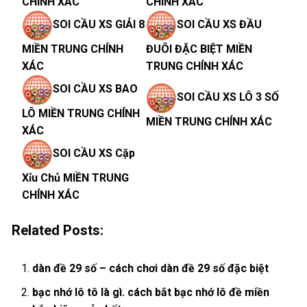
CHÍNH XÁC
CHÍNH XÁC
SOI CẦU XS GIẢI 8
SOI CẦU XS ĐẦU
MIỀN TRUNG CHÍNH
ĐUÔI ĐẶC BIỆT MIỀN
XÁC
TRUNG CHÍNH XÁC
SOI CẦU XS BAO
SOI CẦU XS LÔ 3 SỐ
LÔ MIỀN TRUNG CHÍNH
MIỀN TRUNG CHÍNH XÁC
XÁC
SOI CẦU XS Cặp
Xỉu Chủ MIỀN TRUNG
CHÍNH XÁC
Related Posts:
dàn đề 29 số – cách chơi dàn đề 29 số đặc biệt
bạc nhớ lô tô là gì. cách bắt bạc nhớ lô đề miền