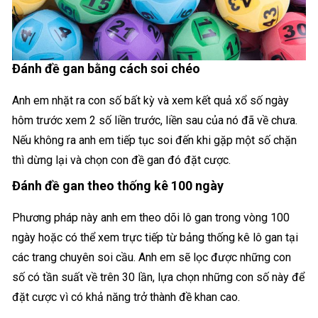
Đánh đề gan bằng cách soi chéo
Anh em nhặt ra con số bất kỳ và xem kết quả xổ số ngày
hôm trước xem 2 số liền trước, liền sau của nó đã về chưa.
Nếu không ra anh em tiếp tục soi đến khi gặp một số chặn
thì dừng lại và chọn con đề gan đó đặt cược.
Đánh đề gan theo thống kê 100 ngày
Phương pháp này anh em theo dõi lô gan trong vòng 100
ngày hoặc có thể xem trực tiếp từ bảng thống kê lô gan tại
các trang chuyên soi cầu. Anh em sẽ lọc được những con
số có tần suất về trên 30 lần, lựa chọn những con số này để
đặt cược vì có khả năng trở thành đề khan cao.