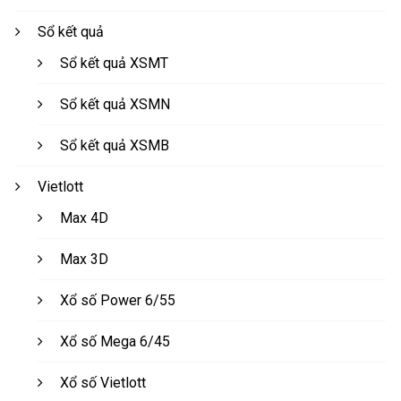
Sổ kết quả
Sổ kết quả XSMT
Sổ kết quả XSMN
Sổ kết quả XSMB
Vietlott
Max 4D
Max 3D
Xổ số Power 6/55
Xổ số Mega 6/45
Xổ số Vietlott