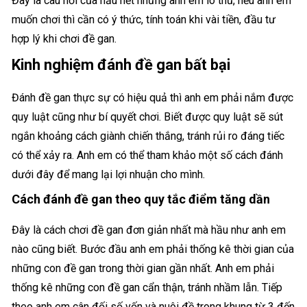
Đây là câu hỏi của hầu hết những anh em lô thủ, nếu anh em
muốn chơi thì cần có ý thức, tính toán khi vài tiền, đầu tư
hợp lý khi chơi đề gan.
Kinh nghiệm đánh đề gan bất bại
Đánh đề gan thực sự có hiệu quả thì anh em phải nắm được
quy luật cũng như bí quyết chơi. Biết được quy luật sẽ sút
ngắn khoảng cách giành chiến thắng, tránh rủi ro đáng tiếc
có thể xảy ra. Anh em có thể tham khảo một số cách đánh
dưới đây để mang lại lợi nhuận cho mình.
Cách đánh đề gan theo quy tắc điểm tăng dần
Đây là cách chơi đề gan đơn giản nhất mà hầu như anh em
nào cũng biết. Bước đầu anh em phải thống kê thời gian của
những con đề gan trong thời gian gần nhất. Anh em phải
thống kê những con đề gan cẩn thận, tránh nhầm lẫn. Tiếp
theo anh em cân đối số vốn và nuôi đề trong khung từ 3 đến