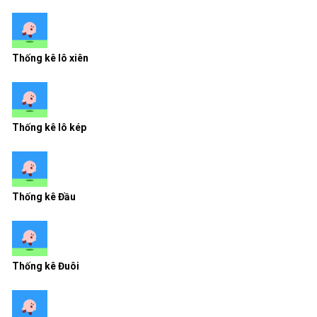
Thống kê lô xiên
Thống kê lô kép
Thống kê Đầu
Thống kê Đuôi