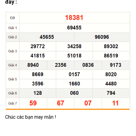
đấy :
Chúc các bạn may mắn !