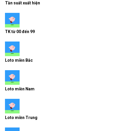
Tần suất xuất hiện
TK từ 00 đến 99
Loto miền Bắc
Loto miền Nam
Loto miền Trung