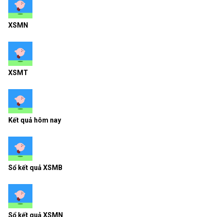
XSMN
XSMT
Kết quả hôm nay
Sổ kết quả XSMB
Sổ kết quả XSMN