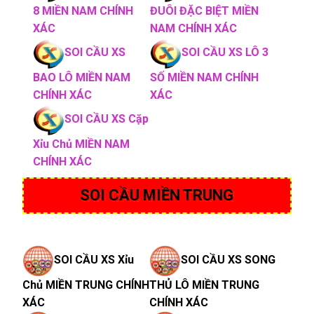
8 MIỀN NAM CHÍNH
ĐUÔI ĐẶC BIỆT MIỀN
XÁC
NAM CHÍNH XÁC
SOI CẦU XS
SOI CẦU XS LÔ 3
BAO LÔ MIỀN NAM
SỐ MIỀN NAM CHÍNH
CHÍNH XÁC
XÁC
SOI CẦU XS Cặp
Xỉu Chủ MIỀN NAM
CHÍNH XÁC
SOI CẦU MIỀN TRUNG
SOI CẦU XS Xỉu
SOI CẦU XS SONG
Chủ MIỀN TRUNG CHÍNH
THỦ LÔ MIỀN TRUNG
XÁC
CHÍNH XÁC