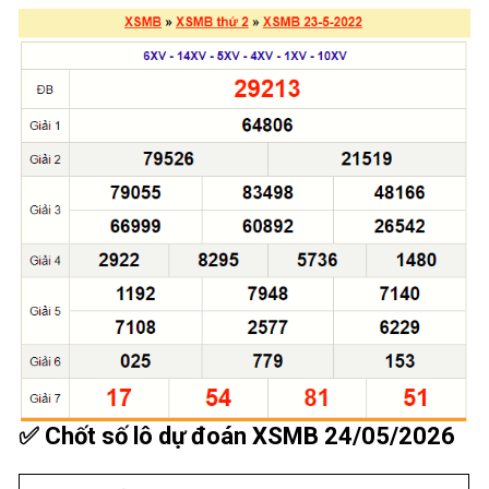
✅ Chốt số lô dự đoán
XSMB
24/05/2026