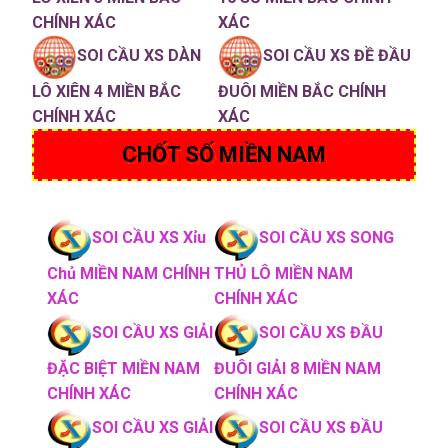
CHÍNH XÁC
XÁC
SOI CẦU XS DÀN
SOI CẦU XS ĐỀ ĐẦU
LÔ XIÊN 4 MIỀN BẮC
ĐUÔI MIỀN BẮC CHÍNH
CHÍNH XÁC
XÁC
CHỐT SỐ MIỀN NAM
SOI CẦU XS Xỉu
SOI CẦU XS SONG
Chủ MIỀN NAM CHÍNH
THỦ LÔ MIỀN NAM
XÁC
CHÍNH XÁC
SOI CẦU XS GIẢI
SOI CẦU XS ĐẦU
ĐẶC BIỆT MIỀN NAM
ĐUÔI GIẢI 8 MIỀN NAM
CHÍNH XÁC
CHÍNH XÁC
SOI CẦU XS GIẢI
SOI CẦU XS ĐẦU