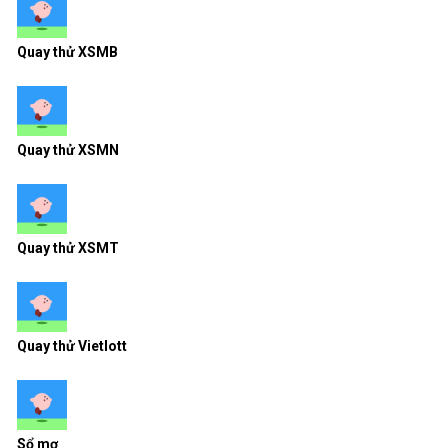
Quay thử XSMB
Quay thử XSMN
Quay thử XSMT
Quay thử Vietlott
Sổ mơ