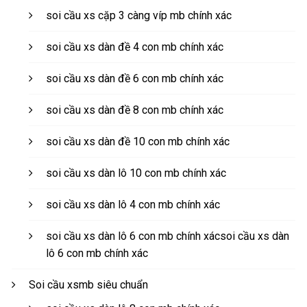
soi cầu xs cặp 3 càng víp mb chính xác
soi cầu xs dàn đề 4 con mb chính xác
soi cầu xs dàn đề 6 con mb chính xác
soi cầu xs dàn đề 8 con mb chính xác
soi cầu xs dàn đề 10 con mb chính xác
soi cầu xs dàn lô 10 con mb chính xác
soi cầu xs dàn lô 4 con mb chính xác
soi cầu xs dàn lô 6 con mb chính xácsoi cầu xs dàn
lô 6 con mb chính xác
Soi cầu xsmb siêu chuẩn