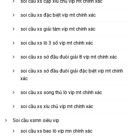
soi cầu xs cặp xíu chủ víp mt chính xác
soi cầu xs đặc biệt víp mt chính xác
soi cầu xs giải tám víp mt chính xác
soi cầu xs lô 3 số víp mt chính xác
soi cầu xs sớ đầu đuôi giải 8 víp mt chính xác
soi cầu xs sớ đầu đuôi giải đặc biệt víp mt chính
xác
soi cầu xs song thủ lô víp mt chính xác
soi cầu xs xíu chủ víp mt chính xác
Soi cầu xsmn siêu vip
soi cầu xs bao lô víp mn chính xác