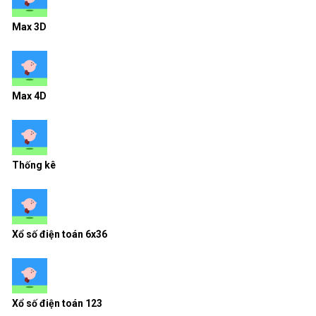
Max 3D
Max 4D
Thống kê
Xổ số điện toán 6x36
Xổ số điện toán 123