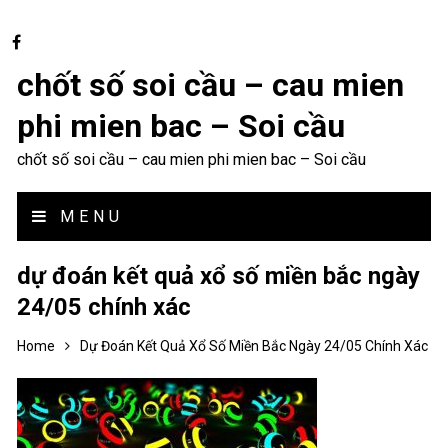
chốt số soi cầu – cau mien
phi mien bac – Soi cầu
chốt số soi cầu – cau mien phi mien bac – Soi cầu
MENU
dự đoán kết quả xổ số miền bắc ngày
24/05 chính xác
Home
Dự Đoán Kết Quả Xổ Số Miền Bắc Ngày 24/05 Chính Xác