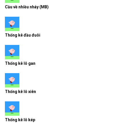
Cầu về nhiều nháy (MB)
Thống kê đầu đuôi
Thống kê lô gan
Thống kê lô xiên
Thống kê lô kép