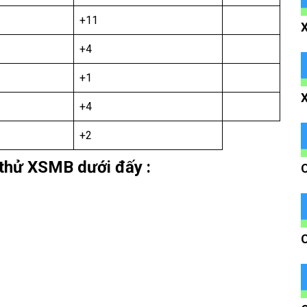
+11
X
+4
+1
X
+4
+2
thử XSMB dưới đấy :
C
C