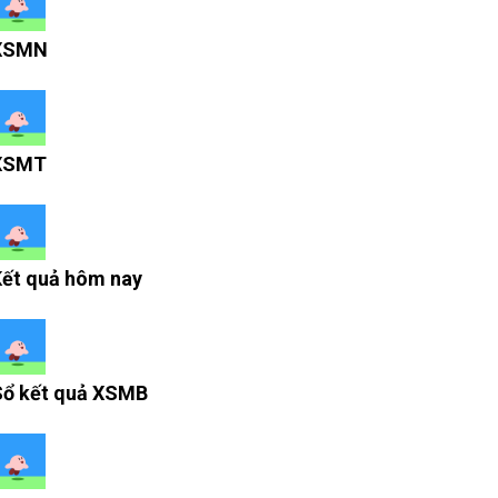
XSMN
XSMT
Kết quả hôm nay
Sổ kết quả XSMB