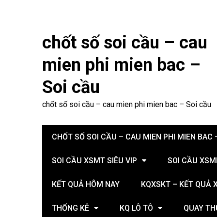
chốt số soi cầu – cau
mien phi mien bac –
Soi cầu
chốt số soi cầu – cau mien phi mien bac – Soi cầu
CHỐT SỐ SOI CẦU – CAU MIEN PHI MIEN BAC 
SOI CẦU XSMT SIÊU VIP
SOI CẦU XSMN
KẾT QUẢ HÔM NAY
KQXSKT – KẾT QUẢ 
THỐNG KÊ
KQ LÔ TÔ
QUAY TH