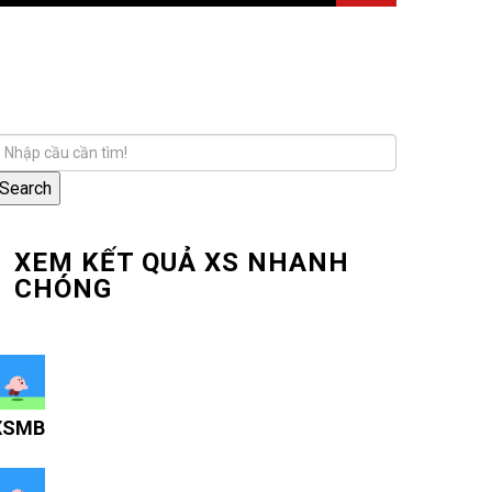
Search
XEM KẾT QUẢ XS NHANH
CHÓNG
XSMB