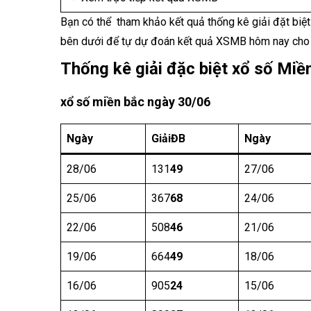
Bạn có thể tham khảo kết quả thống kê giải đặt biệt
bên dưới để tự dự đoán kết quả XSMB hôm nay cho 
Thống kê giải đặc biệt xổ số Miề
xổ số miền bắc ngày 30/06
Ngày
GiảiĐB
Ngày
28/06
131
49
27/06
25/06
367
68
24/06
22/06
508
46
21/06
19/06
664
49
18/06
16/06
905
24
15/06