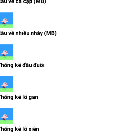
ầu về cả cặp (MB)
ầu về nhiều nháy (MB)
hống kê đầu đuôi
hống kê lô gan
hống kê lô xiên