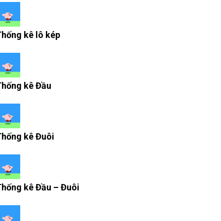
hống kê lô kép
Thống kê Đầu
Thống kê Đuôi
hống kê Đầu – Đuôi