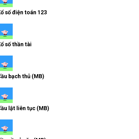
ổ số điện toán 123
ổ số thần tài
ầu bạch thủ (MB)
ầu lật liên tục (MB)