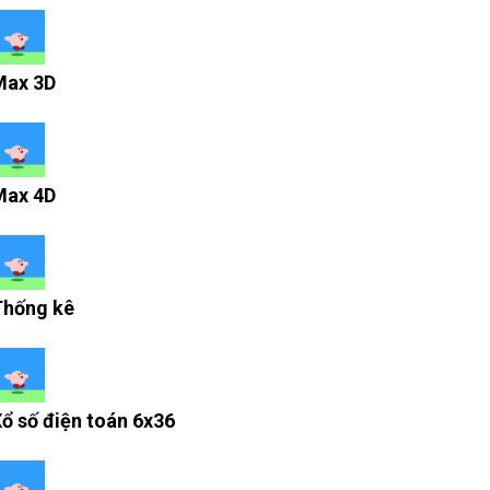
Max 3D
Max 4D
Thống kê
ổ số điện toán 6x36