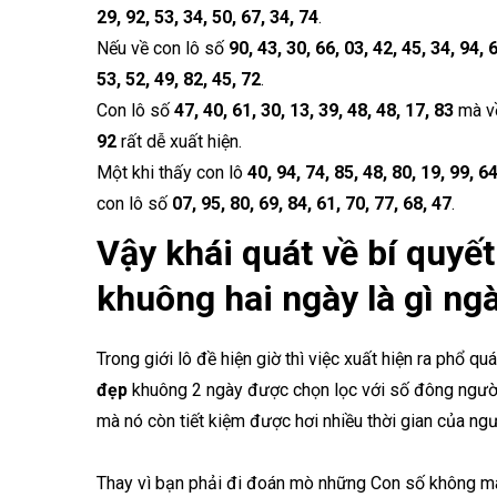
29, 92, 53, 34, 50, 67, 34, 74
.
Nếu về con lô số
90, 43, 30, 66, 03, 42, 45, 34, 94, 
53, 52, 49, 82, 45, 72
.
Con lô số
47, 40, 61, 30, 13, 39, 48, 48, 17, 83
mà về
92
rất dễ xuất hiện.
Một khi thấy con lô
40, 94, 74, 85, 48, 80, 19, 99, 6
con lô số
07, 95, 80, 69, 84, 61, 70, 77, 68, 47
.
Vậy khái quát về bí quyết
khuông hai ngày là gì n
Trong giới lô đề hiện giờ thì việc xuất hiện ra phổ qu
đẹp
khuông 2 ngày được chọn lọc với số đông người c
mà nó còn tiết kiệm được hơi nhiều thời gian của ng
Thay vì bạn phải đi đoán mò những Con số không man