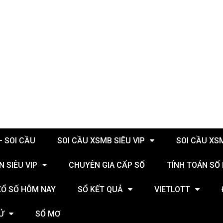
– SOI CẦU
SOI CẦU XSMB SIÊU VIP
SOI CẦU XS
 SIÊU VIP
CHUYÊN GIA CẤP SỐ
TÍNH TOÁN SỐ 
XỔ SỐ HÔM NAY
SỔ KẾT QUẢ
VIETLOTT
Ử
SỔ MƠ