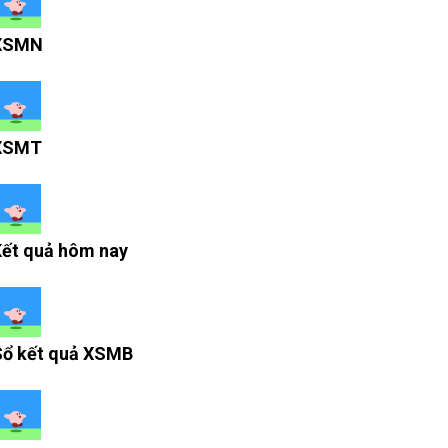
XSMN
XSMT
Kết quả hôm nay
Sổ kết quả XSMB