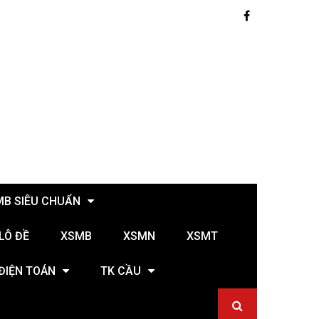
MB SIÊU CHUẨN
LÔ ĐỀ
XSMB
XSMN
XSMT
ĐIỆN TOÁN
TK CẦU