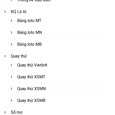
KQ Lô tô
Bảng loto MT
Bảng loto MN
Bảng loto MB
Quay thử
Quay thử Vietlott
Quay thử XSMT
Quay thử XSMN
Quay thử XSMB
Sổ mơ