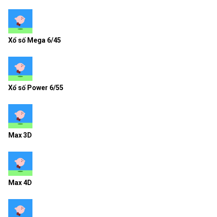
Xổ số Mega 6/45
Xổ số Power 6/55
Max 3D
Max 4D