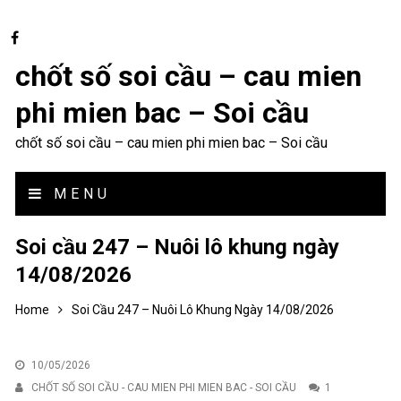
chốt số soi cầu – cau mien
phi mien bac – Soi cầu
chốt số soi cầu – cau mien phi mien bac – Soi cầu
MENU
Soi cầu 247 – Nuôi lô khung ngày
14/08/2026
Home
Soi Cầu 247 – Nuôi Lô Khung Ngày 14/08/2026
10/05/2026
CHỐT SỐ SOI CẦU - CAU MIEN PHI MIEN BAC - SOI CẦU
1