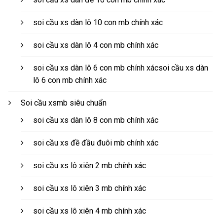
soi cầu xs dàn lô 10 con mb chính xác
soi cầu xs dàn lô 4 con mb chính xác
soi cầu xs dàn lô 6 con mb chính xácsoi cầu xs dàn
lô 6 con mb chính xác
Soi cầu xsmb siêu chuẩn
soi cầu xs dàn lô 8 con mb chính xác
soi cầu xs đề đầu đuôi mb chính xác
soi cầu xs lô xiên 2 mb chính xác
soi cầu xs lô xiên 3 mb chính xác
soi cầu xs lô xiên 4 mb chính xác