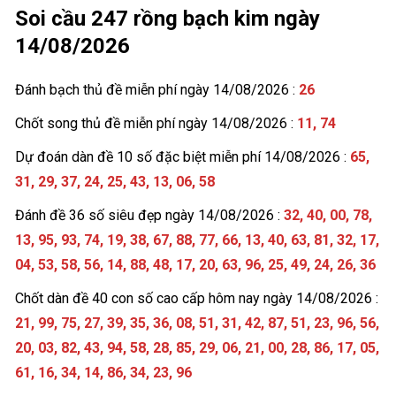
Soi cầu 247 rồng bạch kim ngày
14/08/2026
Đánh bạch thủ đề miễn phí ngày 14/08/2026 :
26
Chốt song thủ đề miễn phí ngày 14/08/2026 :
11, 74
Dự đoán dàn đề 10 số đặc biệt miễn phí 14/08/2026 :
65,
31, 29, 37, 24, 25, 43, 13, 06, 58
Đánh đề 36 số siêu đẹp ngày 14/08/2026 :
32, 40, 00, 78,
13, 95, 93, 74, 19, 38, 67, 88, 77, 66, 13, 40, 63, 81, 32, 17,
04, 53, 58, 56, 14, 88, 48, 17, 20, 63, 96, 25, 49, 24, 26, 36
Chốt dàn đề 40 con số cao cấp hôm nay ngày 14/08/2026 :
21, 99, 75, 27, 39, 35, 36, 08, 51, 31, 42, 87, 51, 23, 96, 56,
20, 03, 82, 43, 94, 58, 28, 85, 29, 06, 21, 00, 28, 86, 17, 05,
61, 16, 34, 14, 86, 34, 23, 96