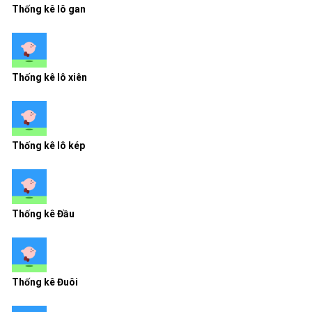
Thống kê lô gan
Thống kê lô xiên
Thống kê lô kép
Thống kê Đầu
Thống kê Đuôi