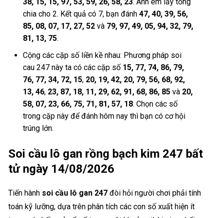
38, 15, 15, 97, 53, 59, 26, 58, 23
. Anh em lấy tổng
chia cho 2. Kết quả có 7, bạn đánh
47, 40, 39, 56,
85, 08, 07, 17, 27, 52
và
79, 97, 49, 05, 94, 32, 79,
81, 13, 75
.
Cộng các cặp số liền kề nhau: Phương pháp soi
cau 247 này ta có các cặp số
15, 77, 74, 86, 79,
76, 77, 34, 72, 15
,
20, 19, 42, 20, 79, 56, 68, 92,
13, 46
,
23, 87, 18, 11, 29, 62, 91, 68, 86, 85
và
20,
58, 07, 23, 66, 75, 71, 81, 57, 18
. Chọn các số
trong cặp này để đánh hôm nay thì bạn có cơ hội
trúng lớn.
Soi cầu lô gan rồng bạch kim 247 bất
tử ngày 14/08/2026
Tiến hành
soi cầu lô gan 247
đòi hỏi người chơi phải tính
toán kỹ lưỡng, dựa trên phân tích các con số xuất hiện ít