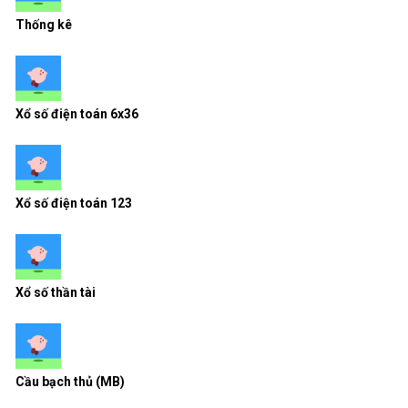
Thống kê
Xổ số điện toán 6x36
Xổ số điện toán 123
Xổ số thần tài
Cầu bạch thủ (MB)