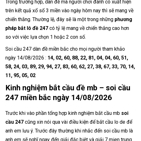
Trong trường hợp, dàn đề mà người chơi đánh có xuất hiện
trên kết quả xổ số 3 miền vào ngày hôm nay thì sẽ mang về
chiến thắng. Thường lệ, đây sẽ là một trong những
phương
pháp bắt lô đề 247
có tỷ lệ mang về chiến thắng cao hơn
so với việc lựa chọn 1 hoặc 2 con số.
Soi cầu 247 dàn đề miền bắc cho mọi người tham khảo
ngày 14/08/2026 :
14, 02, 60, 88, 22, 81, 04, 04, 60, 51,
58, 24, 03, 89, 29, 94, 27, 83, 60, 62, 27, 38, 67, 33, 70, 14,
11, 95, 05, 02
Kinh nghiệm bắt cầu đề mb – soi cầu
247 miền bắc ngày 14/08/2026
Trước khi vào phần tổng hợp kinh nghiệm bắt cầu mb
soi
cầu 247
cũng xin nói qua vài điều kiện để bắt cầu lo de để
anh em lưu ý. Trước đây thường khi nhắc đến soi cầu mb là
anh em sẽ nghĩ ngay đến giải đặc biệt và giải 7 mien trung.