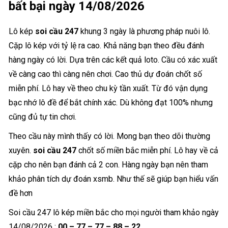
bất bại ngày 14/08/2026
Lô kép
soi cầu 247
khung 3 ngày là phương pháp nuôi lô.
Cặp lô kép với tỷ lệ ra cao. Khả năng bạn theo đều đánh
hàng ngày có lời. Dựa trên các kết quả loto. Cầu có xác xuất
về càng cao thì càng nên chơi. Cao thủ dự đoán chốt số
miễn phí. Lô hay về theo chu kỳ tần xuất. Từ đó vận dụng
bạc nhớ lô đề để bắt chính xác. Dù không đạt 100% nhưng
cũng đủ tự tin chơi.
Theo cầu này mình thấy có lời. Mong bạn theo dõi thường
xuyên.
soi cầu 247
chốt số miền bắc miễn phí. Lô hay về cả
cặp cho nên bạn đánh cả 2 con. Hàng ngày bạn nên tham
khảo phân tích dự đoán xsmb. Như thế sẽ giúp bạn hiểu vấn
đề hơn
Soi cầu 247 lô kép miền bắc cho mọi người tham khảo ngày
14/08/2026 :
00 – 77 – 77 – 88 – 22