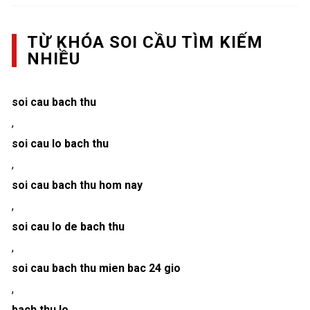
TỪ KHÓA SOI CẦU TÌM KIẾM
NHIỀU
soi cau bach thu
,
soi cau lo bach thu
,
soi cau bach thu hom nay
,
soi cau lo de bach thu
,
soi cau bach thu mien bac 24 gio
,
bach thu lo