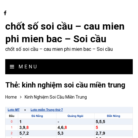
chốt số soi cầu – cau mien
phi mien bac – Soi cầu
chốt số soi cầu – cau mien phi mien bac – Soi cầu
MENU
Thẻ:
kinh nghiệm soi cầu miền trung
Home
Kinh Nghiệm Soi Cầu Miền Trung