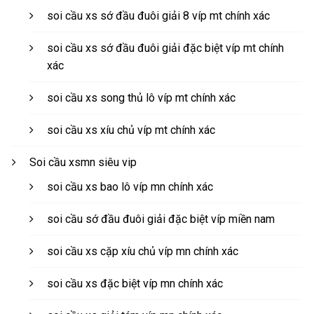
soi cầu xs sớ đầu đuôi giải 8 víp mt chính xác
soi cầu xs sớ đầu đuôi giải đặc biệt víp mt chính
xác
soi cầu xs song thủ lô víp mt chính xác
soi cầu xs xíu chủ víp mt chính xác
Soi cầu xsmn siêu vip
soi cầu xs bao lô víp mn chính xác
soi cầu sớ đầu đuôi giải đặc biệt víp miền nam
soi cầu xs cặp xíu chủ víp mn chính xác
soi cầu xs đặc biệt víp mn chính xác