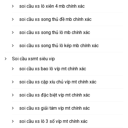
soi cầu xs lô xiên 4 mb chính xác
soi cầu xs song thủ đề mb chính xác
soi cầu xs song thủ lô mb chính xác
soi cầu xs song thủ lô kép mb chính xác
Soi cầu xsmt siêu vip
soi cầu xs bao lô víp mt chính xác
soi cầu xs cặp xíu chủ víp mt chính xác
soi cầu xs đặc biệt víp mt chính xác
soi cầu xs giải tám víp mt chính xác
soi cầu xs lô 3 số víp mt chính xác