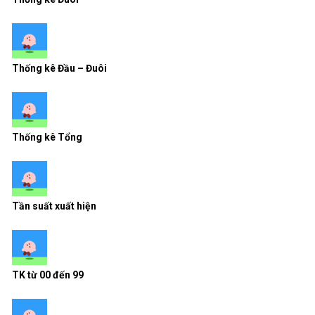
Thống kê Đầu – Đuôi
Thống kê Tổng
Tần suất xuất hiện
TK từ 00 đến 99