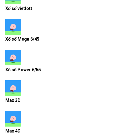
Xổ số vietlott
Xổ số Mega 6/45
Xổ số Power 6/55
Max 3D
Max 4D