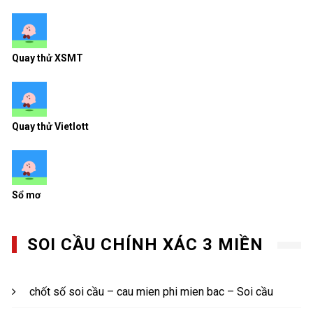
Quay thử XSMT
Quay thử Vietlott
Sổ mơ
SOI CẦU CHÍNH XÁC 3 MIỀN
chốt số soi cầu – cau mien phi mien bac – Soi cầu