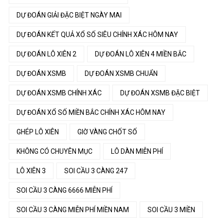
DỰ ĐOÁN GIẢI ĐẶC BIỆT NGÀY MAI
DỰ ĐOÁN KẾT QUẢ XỔ SỐ SIÊU CHÍNH XÁC HÔM NAY
DỰ ĐOÁN LÔ XIÊN 2
DỰ ĐOÁN LÔ XIÊN 4 MIỀN BẮC
DỰ ĐOÁN XSMB
DỰ ĐOÁN XSMB CHUẨN
DỰ ĐOÁN XSMB CHÍNH XÁC
DỰ ĐOÁN XSMB ĐẶC BIỆT
DỰ ĐOÁN XỔ SỐ MIỀN BẮC CHÍNH XÁC HÔM NAY
GHÉP LÔ XIÊN
GIỜ VÀNG CHỐT SỐ
KHÔNG CÓ CHUYÊN MỤC
LÔ DÀN MIỄN PHÍ
LÔ XIÊN 3
SOI CẦU 3 CÀNG 247
SOI CẦU 3 CÀNG 6666 MIỄN PHÍ
SOI CẦU 3 CÀNG MIỄN PHÍ MIỀN NAM
SOI CẦU 3 MIỀN