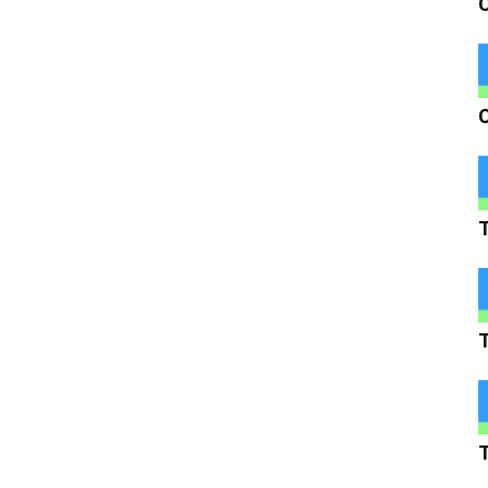
C
C
T
T
T