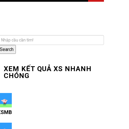
Search
XEM KẾT QUẢ XS NHANH
CHÓNG
XSMB