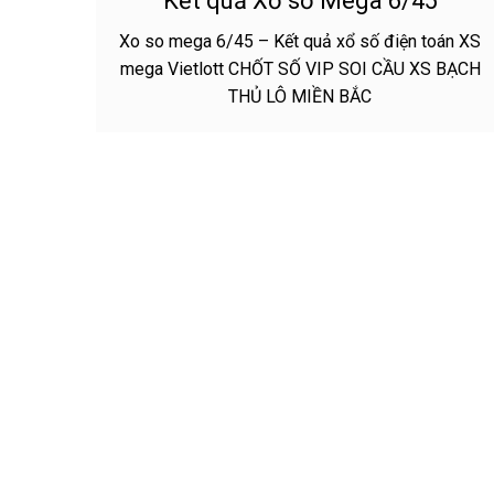
Kết quả Xổ số Mega 6/45
Xo so mega 6/45 – Kết quả xổ số điện toán XS
mega Vietlott CHỐT SỐ VIP SOI CẦU XS BẠCH
THỦ LÔ MIỀN BẮC