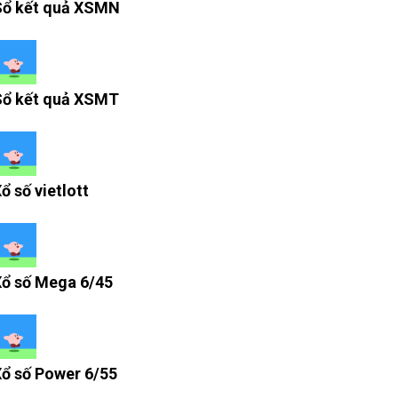
Sổ kết quả XSMN
Sổ kết quả XSMT
ổ số vietlott
Xổ số Mega 6/45
ổ số Power 6/55