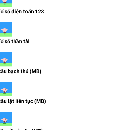
ổ số điện toán 123
ổ số thần tài
ầu bạch thủ (MB)
ầu lật liên tục (MB)