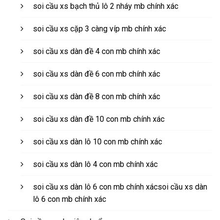
soi cầu xs bạch thủ lô 2 nháy mb chính xác
soi cầu xs cặp 3 càng víp mb chính xác
soi cầu xs dàn đề 4 con mb chính xác
soi cầu xs dàn đề 6 con mb chính xác
soi cầu xs dàn đề 8 con mb chính xác
soi cầu xs dàn đề 10 con mb chính xác
soi cầu xs dàn lô 10 con mb chính xác
soi cầu xs dàn lô 4 con mb chính xác
soi cầu xs dàn lô 6 con mb chính xácsoi cầu xs dàn
lô 6 con mb chính xác