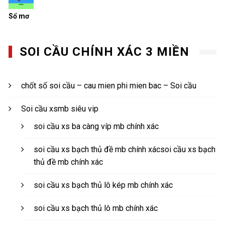
Sổ mơ
SOI CẦU CHÍNH XÁC 3 MIỀN
chốt số soi cầu – cau mien phi mien bac – Soi cầu
Soi cầu xsmb siêu vip
soi cầu xs ba càng víp mb chính xác
soi cầu xs bạch thủ đề mb chính xácsoi cầu xs bạch
thủ đề mb chính xác
soi cầu xs bạch thủ lô kép mb chính xác
soi cầu xs bạch thủ lô mb chính xác