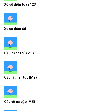
Xổ số điện toán 123
Xổ số thần tài
Cầu bạch thủ (MB)
Cầu lật liên tục (MB)
Cầu về cả cặp (MB)