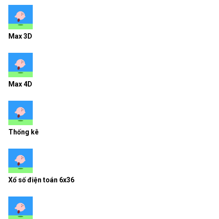
Max 3D
Max 4D
Thống kê
Xổ số điện toán 6x36