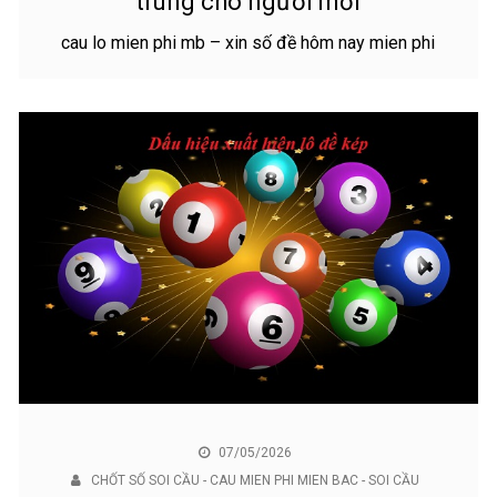
trung cho người mới
cau lo mien phi mb – xin số đề hôm nay mien phi
07/05/2026
CHỐT SỐ SOI CẦU - CAU MIEN PHI MIEN BAC - SOI CẦU