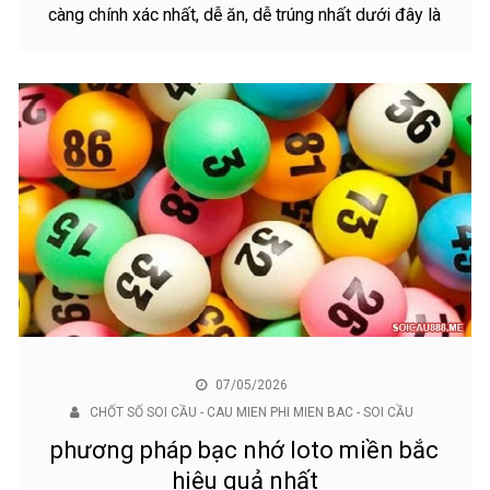
càng chính xác nhất, dễ ăn, dễ trúng nhất dưới đây là
07/05/2026
CHỐT SỐ SOI CẦU - CAU MIEN PHI MIEN BAC - SOI CẦU
phương pháp bạc nhớ loto miền bắc
hiệu quả nhất