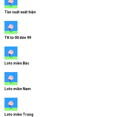
Tần suất xuất hiện
TK từ 00 đến 99
Loto miền Bắc
Loto miền Nam
Loto miền Trung