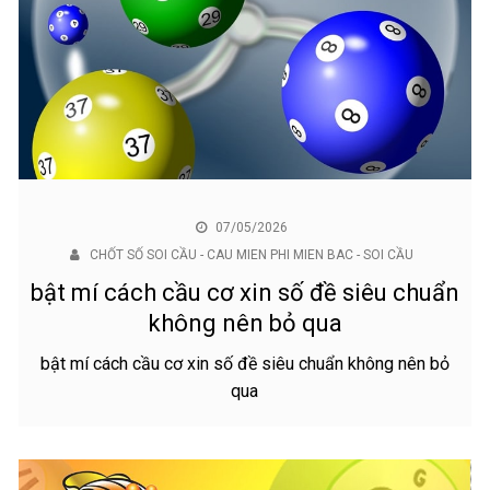
07/05/2026
CHỐT SỐ SOI CẦU - CAU MIEN PHI MIEN BAC - SOI CẦU
bật mí cách cầu cơ xin số đề siêu chuẩn
không nên bỏ qua
bật mí cách cầu cơ xin số đề siêu chuẩn không nên bỏ
qua