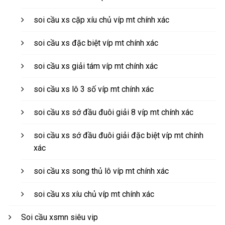
soi cầu xs cặp xíu chủ víp mt chính xác
soi cầu xs đặc biệt víp mt chính xác
soi cầu xs giải tám víp mt chính xác
soi cầu xs lô 3 số víp mt chính xác
soi cầu xs sớ đầu đuôi giải 8 víp mt chính xác
soi cầu xs sớ đầu đuôi giải đặc biệt víp mt chính
xác
soi cầu xs song thủ lô víp mt chính xác
soi cầu xs xíu chủ víp mt chính xác
Soi cầu xsmn siêu vip