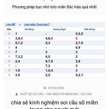
Phương pháp bạc nhớ loto miền Bắc hiệu quả nhất
07/05/2026
CHỐT SỐ SOI CẦU - CAU MIEN PHI MIEN BAC - SOI CẦU
chia sẻ kinh nghiệm soi cầu số miền