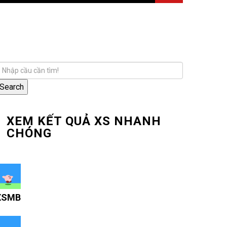
Search
XEM KẾT QUẢ XS NHANH
CHÓNG
XSMB