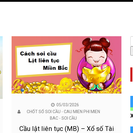
05/03/2026
CHỐT SỐ SOI CẦU - CAU MIEN PHI MIEN
BAC - SOI CẦU
Cầu lật liên tục (MB) – Xổ số Tài