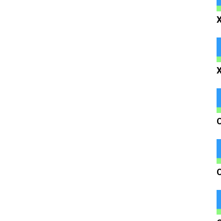
X
X
C
C