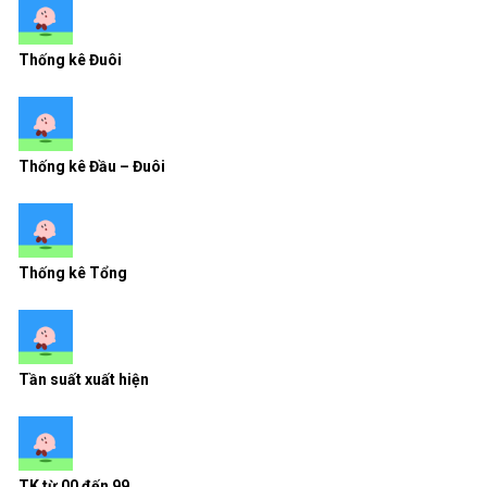
Thống kê Đuôi
Thống kê Đầu – Đuôi
Thống kê Tổng
Tần suất xuất hiện
TK từ 00 đến 99