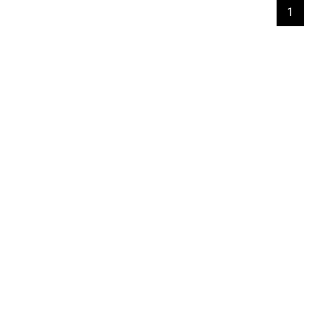
Điều
1
hướng
bài
viết