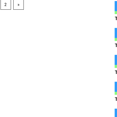
2
»
T
T