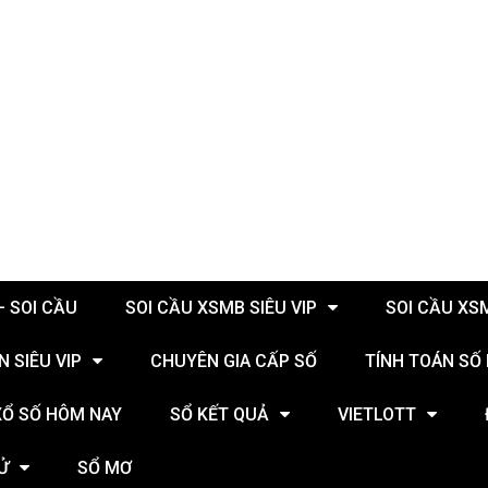
– SOI CẦU
SOI CẦU XSMB SIÊU VIP
SOI CẦU XS
 SIÊU VIP
CHUYÊN GIA CẤP SỐ
TÍNH TOÁN SỐ 
XỔ SỐ HÔM NAY
SỔ KẾT QUẢ
VIETLOTT
Ử
SỔ MƠ