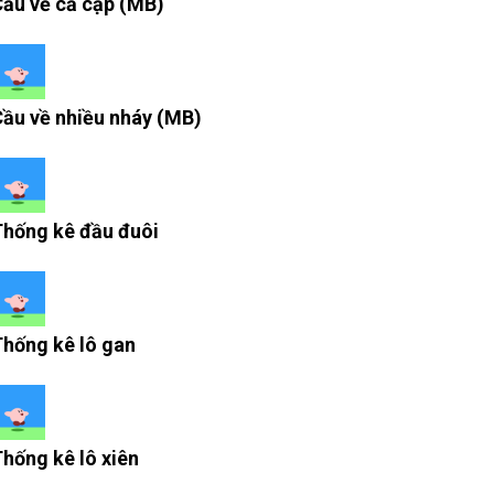
ầu về cả cặp (MB)
ầu về nhiều nháy (MB)
hống kê đầu đuôi
hống kê lô gan
hống kê lô xiên