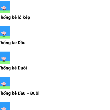
hống kê lô kép
Thống kê Đầu
Thống kê Đuôi
hống kê Đầu – Đuôi