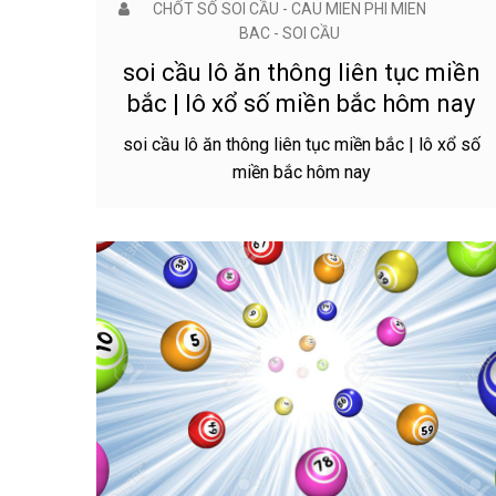
CHỐT SỐ SOI CẦU - CAU MIEN PHI MIEN
BAC - SOI CẦU
soi cầu lô ăn thông liên tục miền
bắc | lô xổ số miền bắc hôm nay
soi cầu lô ăn thông liên tục miền bắc | lô xổ số
miền bắc hôm nay