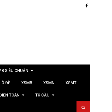
MB SIÊU CHUẨN
LÔ ĐỀ
XSMB
XSMN
XSMT
ĐIỆN TOÁN
TK CẦU