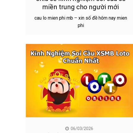
miền trung cho người mới
cau lo mien phi mb – xin số đề hôm nay mien
phi
06/03/2026