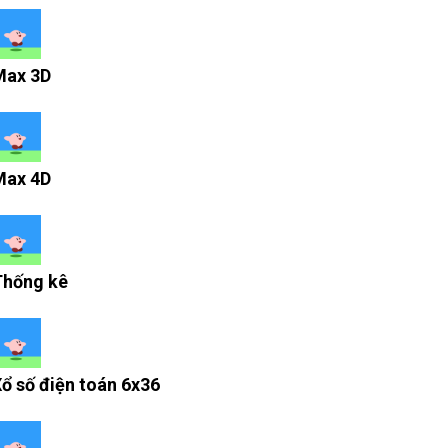
Max 3D
Max 4D
Thống kê
ổ số điện toán 6x36