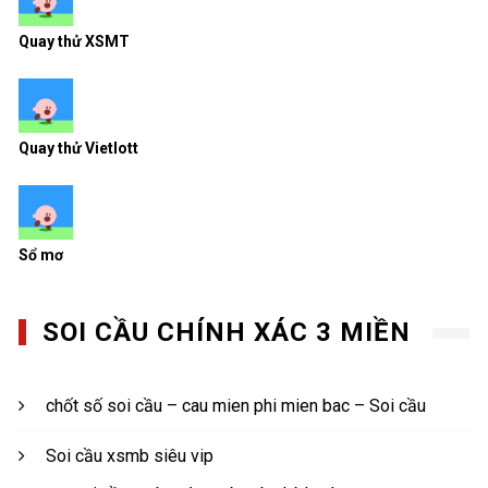
Quay thử XSMT
Quay thử Vietlott
Sổ mơ
SOI CẦU CHÍNH XÁC 3 MIỀN
chốt số soi cầu – cau mien phi mien bac – Soi cầu
Soi cầu xsmb siêu vip