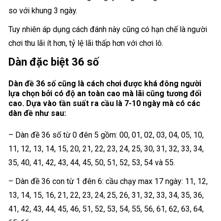
so với khung 3 ngày.
Tuy nhiên áp dụng cách đánh này cũng có hạn chế là người
chơi thu lãi ít hơn, tỷ lệ lãi thấp hơn với chơi lô.
Dàn đặc biệt 36 số
Dàn đề 36 số cũng là cách chơi được khá đông người
lựa chọn bởi có độ an toàn cao mà lãi cũng tương đối
cao. Dựa vào tần suất ra cầu là 7-10 ngày mà có các
dàn đề như sau:
– Dàn đề 36 số từ 0 đên 5 gồm: 00, 01, 02, 03, 04, 05, 10,
11, 12, 13, 14, 15, 20, 21, 22, 23, 24, 25, 30, 31, 32, 33, 34,
35, 40, 41, 42, 43, 44, 45, 50, 51, 52, 53, 54 và 55.
– Dàn đề 36 con từ 1 đên 6: cầu chạy max 17 ngày: 11, 12,
13, 14, 15, 16, 21, 22, 23, 24, 25, 26, 31, 32, 33, 34, 35, 36,
41, 42, 43, 44, 45, 46, 51, 52, 53, 54, 55, 56, 61, 62, 63, 64,