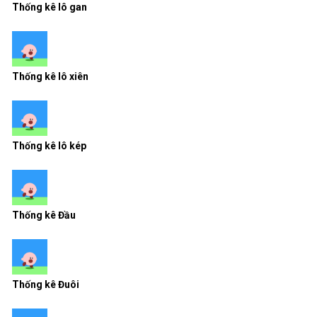
Thống kê lô gan
Thống kê lô xiên
Thống kê lô kép
Thống kê Đầu
Thống kê Đuôi