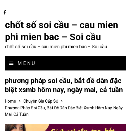
chốt số soi cầu – cau mien
phi mien bac – Soi cầu
chốt số soi cầu – cau mien phi mien bac – Soi cầu
MENU
phương pháp soi cầu, bắt đề dàn đặc
biệt xsmb hôm nay, ngày mai, cả tuần
Home
Chuyên Gia Cấp Số
Phương Pháp Soi Cầu, Bắt Đề Dàn Đặc Biệt Xsmb Hôm Nay, Ngày
Mai, Cả Tuần