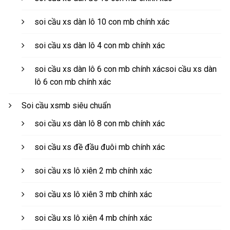
soi cầu xs dàn lô 10 con mb chính xác
soi cầu xs dàn lô 4 con mb chính xác
soi cầu xs dàn lô 6 con mb chính xácsoi cầu xs dàn
lô 6 con mb chính xác
Soi cầu xsmb siêu chuẩn
soi cầu xs dàn lô 8 con mb chính xác
soi cầu xs đề đầu đuôi mb chính xác
soi cầu xs lô xiên 2 mb chính xác
soi cầu xs lô xiên 3 mb chính xác
soi cầu xs lô xiên 4 mb chính xác