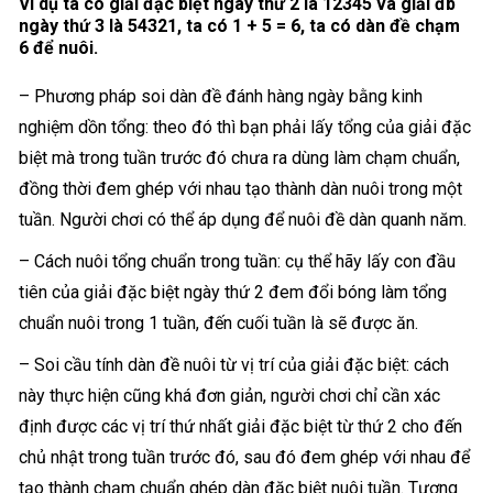
Ví dụ ta có giải đặc biệt ngày thứ 2 là 12345 và giải đb
ngày thứ 3 là 54321, ta có 1 + 5 = 6, ta có dàn đề chạm
6 để nuôi.
– Phương pháp soi dàn đề đánh hàng ngày bằng kinh
nghiệm dồn tổng: theo đó thì bạn phải lấy tổng của giải đặc
biệt mà trong tuần trước đó chưa ra dùng làm chạm chuẩn,
đồng thời đem ghép với nhau tạo thành dàn nuôi trong một
tuần. Người chơi có thể áp dụng để nuôi đề dàn quanh năm.
– Cách nuôi tổng chuẩn trong tuần: cụ thể hãy lấy con đầu
tiên của giải đặc biệt ngày thứ 2 đem đổi bóng làm tổng
chuẩn nuôi trong 1 tuần, đến cuối tuần là sẽ được ăn.
– Soi cầu tính dàn đề nuôi từ vị trí của giải đặc biệt: cách
này thực hiện cũng khá đơn giản, người chơi chỉ cần xác
định được các vị trí thứ nhất giải đặc biệt từ thứ 2 cho đến
chủ nhật trong tuần trước đó, sau đó đem ghép với nhau để
tạo thành chạm chuẩn ghép dàn đặc biệt nuôi tuần. Tương