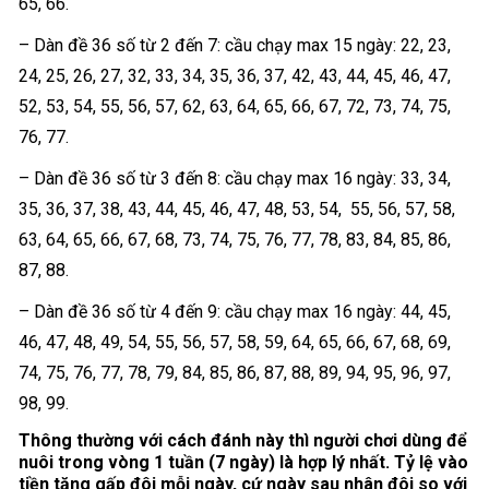
65, 66.
– Dàn đề 36 số từ 2 đến 7: cầu chạy max 15 ngày: 22, 23,
24, 25, 26, 27, 32, 33, 34, 35, 36, 37, 42, 43, 44, 45, 46, 47,
52, 53, 54, 55, 56, 57, 62, 63, 64, 65, 66, 67, 72, 73, 74, 75,
76, 77.
– Dàn đề 36 số từ 3 đến 8: cầu chạy max 16 ngày: 33, 34,
35, 36, 37, 38, 43, 44, 45, 46, 47, 48, 53, 54, 55, 56, 57, 58,
63, 64, 65, 66, 67, 68, 73, 74, 75, 76, 77, 78, 83, 84, 85, 86,
87, 88.
– Dàn đề 36 số từ 4 đến 9: cầu chạy max 16 ngày: 44, 45,
46, 47, 48, 49, 54, 55, 56, 57, 58, 59, 64, 65, 66, 67, 68, 69,
74, 75, 76, 77, 78, 79, 84, 85, 86, 87, 88, 89, 94, 95, 96, 97,
98, 99.
Thông thường với cách đánh này thì người chơi dùng để
nuôi trong vòng 1 tuần (7 ngày) là hợp lý nhất. Tỷ lệ vào
tiền tăng gấp đôi mỗi ngày, cứ ngày sau nhân đôi so với