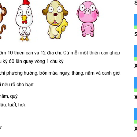
ồm 10 thiên can và 12 địa chi. Cứ mỗi một thiên can ghép
u kỳ 60 lần quay vòng 1 chu kỳ.
X
chỉ phương hướng, bốn mùa, ngày, tháng, năm và canh giờ.
i nêu rõ cho bạn:
nhâm, quý.
ậu, tuất, hợi.
7
X