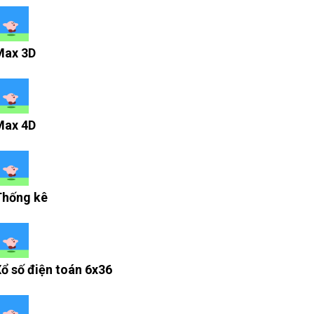
Max 3D
Max 4D
Thống kê
ổ số điện toán 6x36