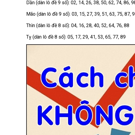
Dần (dàn lô đề 9 số): 02, 14, 26, 38, 50, 62, 74, 86, 9
Mão (dàn lô đề 9 số): 03, 15, 27, 39, 51, 63, 75, 87, 
Thìn (dàn lô đề 8 số): 04, 16, 28, 40, 52, 64, 76, 88
Tỵ (dàn lô đề 8 số): 05, 17, 29, 41, 53, 65, 77, 89