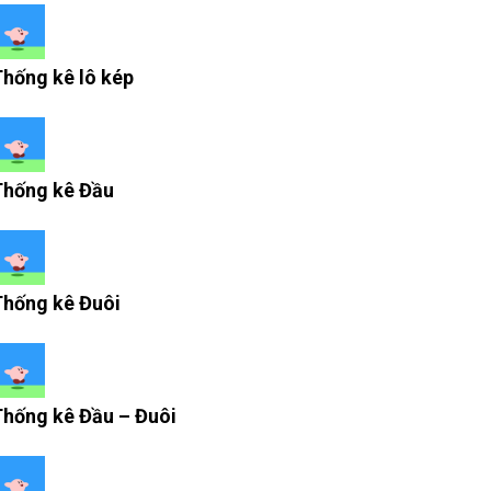
hống kê lô kép
Thống kê Đầu
Thống kê Đuôi
hống kê Đầu – Đuôi