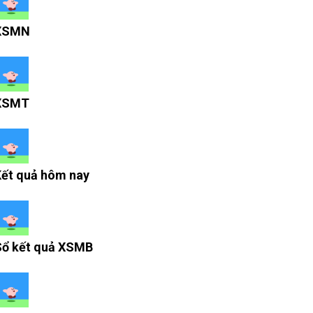
XSMN
XSMT
Kết quả hôm nay
Sổ kết quả XSMB