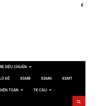
MB SIÊU CHUẨN
LÔ ĐỀ
XSMB
XSMN
XSMT
ĐIỆN TOÁN
TK CẦU