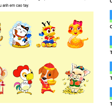
C
u anh em cao tay.
C
T
T
T