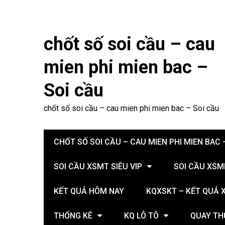
chốt số soi cầu – cau
mien phi mien bac –
Soi cầu
chốt số soi cầu – cau mien phi mien bac – Soi cầu
CHỐT SỐ SOI CẦU – CAU MIEN PHI MIEN BAC 
SOI CẦU XSMT SIÊU VIP
SOI CẦU XSMN
KẾT QUẢ HÔM NAY
KQXSKT – KẾT QUẢ 
THỐNG KÊ
KQ LÔ TÔ
QUAY TH