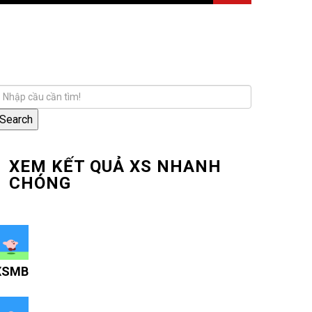
Search
XEM KẾT QUẢ XS NHANH
CHÓNG
XSMB