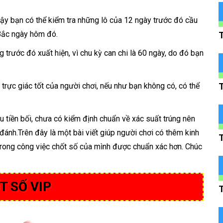
vậy bạn có thể kiểm tra những lô của 12 ngày trước đó cầu
 Bắc ngày hôm đó.
T
 trước đó xuất hiện, vì chu kỳ can chi là 60 ngày, do đó bạn
rực giác tốt của người chơi, nếu như bạn không có, có thể
 tiền bối, chưa có kiểm định chuẩn về xác suất trúng nên
đánh.Trên đây là một bài viết giúp người chơi có thêm kinh
 trong công việc chốt số của mình được chuẩn xác hơn. Chúc
T SỐ VIP
T